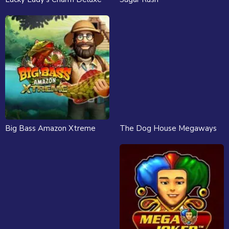
Big Bass Amazon Xtreme
The Dog House Megaways