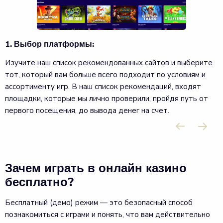
1. Выбор платформы:
2
Изучите наш список рекомендованных сайтов и выберите
П
тот, который вам больше всего подходит по условиям и
в
ассортименту игр. В наш список рекомендаций, входят
площадки, которые мы лично проверили, пройдя путь от
первого посещения, до вывода денег на счет.
Зачем играть в онлайн казино
бесплатно?
Бесплатный (демо) режим — это безопасный способ
познакомиться с играми и понять, что вам действительно