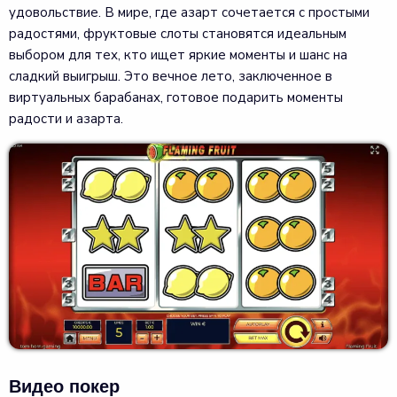
удовольствие. В мире, где азарт сочетается с простыми
радостями, фруктовые слоты становятся идеальным
выбором для тех, кто ищет яркие моменты и шанс на
сладкий выигрыш. Это вечное лето, заключенное в
виртуальных барабанах, готовое подарить моменты
радости и азарта.
Видео покер