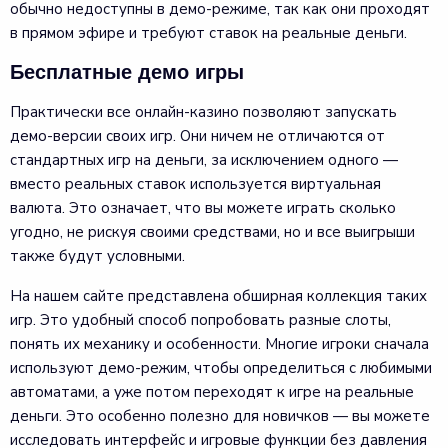
обычно недоступны в демо-режиме, так как они проходят
в прямом эфире и требуют ставок на реальные деньги.
Бесплатные демо игры
Практически все онлайн-казино позволяют запускать
демо-версии своих игр. Они ничем не отличаются от
стандартных игр на деньги, за исключением одного —
вместо реальных ставок используется виртуальная
валюта. Это означает, что вы можете играть сколько
угодно, не рискуя своими средствами, но и все выигрыши
также будут условными.
На нашем сайте представлена обширная коллекция таких
игр. Это удобный способ попробовать разные слоты,
понять их механику и особенности. Многие игроки сначала
используют демо-режим, чтобы определиться с любимыми
автоматами, а уже потом переходят к игре на реальные
деньги. Это особенно полезно для новичков — вы можете
исследовать интерфейс и игровые функции без давления