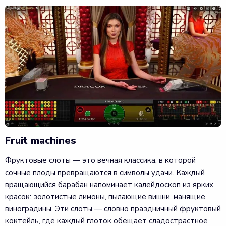
Fruit machines
Фруктовые слоты — это вечная классика, в которой
сочные плоды превращаются в символы удачи. Каждый
вращающийся барабан напоминает калейдоскоп из ярких
красок: золотистые лимоны, пылающие вишни, манящие
виноградины. Эти слоты — словно праздничный фруктовый
коктейль, где каждый глоток обещает сладострастное