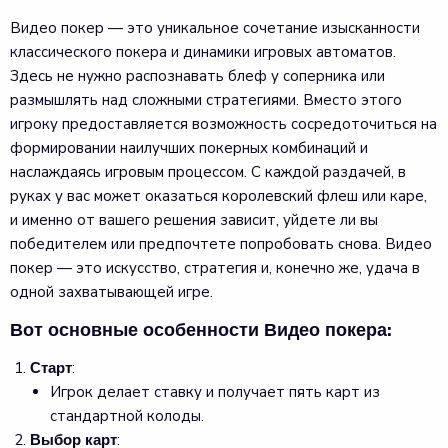
Видео покер — это уникальное сочетание изысканности
классического покера и динамики игровых автоматов.
Здесь не нужно распознавать блеф у соперника или
размышлять над сложными стратегиями. Вместо этого
игроку предоставляется возможность сосредоточиться на
формировании наилучших покерных комбинаций и
наслаждаясь игровым процессом. С каждой раздачей, в
руках у вас может оказаться королевский флеш или каре,
и именно от вашего решения зависит, уйдете ли вы
победителем или предпочтете попробовать снова. Видео
покер — это искусство, стратегия и, конечно же, удача в
одной захватывающей игре.
Вот основные особенности Видео покера:
Старт
:
Игрок делает ставку и получает пять карт из
стандартной колоды.
Выбор карт
: