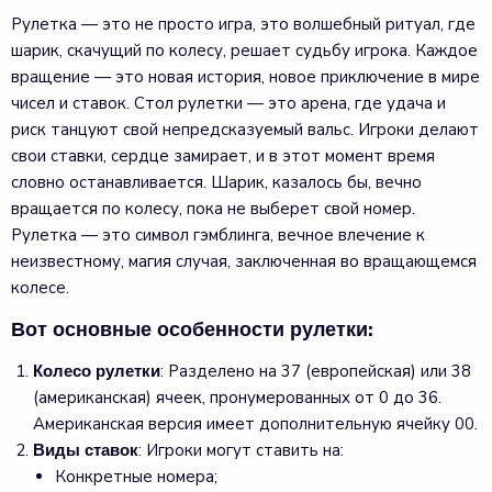
Рулетка — это не просто игра, это волшебный ритуал, где
шарик, скачущий по колесу, решает судьбу игрока. Каждое
вращение — это новая история, новое приключение в мире
чисел и ставок. Стол рулетки — это арена, где удача и
риск танцуют свой непредсказуемый вальс. Игроки делают
свои ставки, сердце замирает, и в этот момент время
словно останавливается. Шарик, казалось бы, вечно
вращается по колесу, пока не выберет свой номер.
Рулетка — это символ гэмблинга, вечное влечение к
неизвестному, магия случая, заключенная во вращающемся
колесе.
Вот основные особенности рулетки:
Колесо рулетки
: Разделено на 37 (европейская) или 38
(американская) ячеек, пронумерованных от 0 до 36.
Американская версия имеет дополнительную ячейку 00.
Виды ставок
: Игроки могут ставить на:
Конкретные номера;