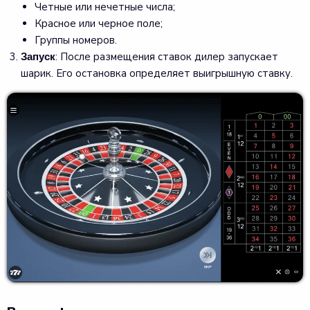
Четные или нечетные числа;
Красное или черное поле;
Группы номеров.
Запуск
: После размещения ставок дилер запускает
шарик. Его остановка определяет выигрышную ставку.