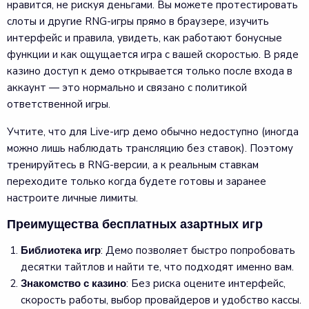
нравится, не рискуя деньгами. Вы можете протестировать
слоты и другие RNG-игры прямо в браузере, изучить
интерфейс и правила, увидеть, как работают бонусные
функции и как ощущается игра с вашей скоростью. В ряде
казино доступ к демо открывается только после входа в
аккаунт — это нормально и связано с политикой
ответственной игры.
Учтите, что для Live-игр демо обычно недоступно (иногда
можно лишь наблюдать трансляцию без ставок). Поэтому
тренируйтесь в RNG-версии, а к реальным ставкам
переходите только когда будете готовы и заранее
настроите личные лимиты.
Преимущества бесплатных азартных игр
Библиотека игр
: Демо позволяет быстро попробовать
десятки тайтлов и найти те, что подходят именно вам.
Знакомство с казино
: Без риска оцените интерфейс,
скорость работы, выбор провайдеров и удобство кассы.