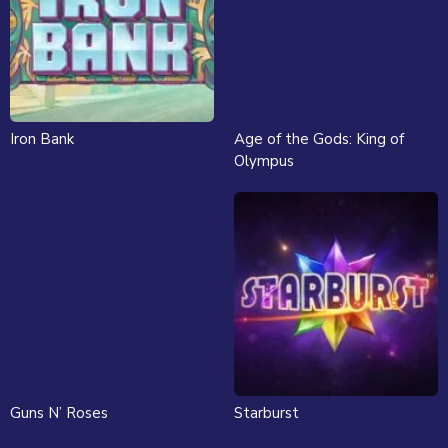
Iron Bank
Age of the Gods: King of
Olympus
Guns N’ Roses
Starburst