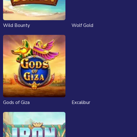
Wild Bounty
Wolf Gold
Gods of Giza
Excalibur