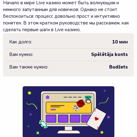
Начало в мире Live казино может быть волнующим и
немного запутанным для новичков. Однако не стоит
беспокоиться: процесс довольно прост и интуитивно
понятен. В этом кратком руководстве мы расскажем, как
сделать первые шаги в Live казино.
Как долго:
10 мин
Вам нужно:
Spēlētāja konts
Вам также нужно:
Budžets