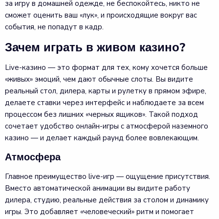
за игру в домашней одежде, не беспокойтесь, никто не
сможет оценить ваш «лук», и происходящие вокруг вас
события, не попадут в кадр.
Зачем играть в живом казино?
Live-казино — это формат для тех, кому хочется больше
«живых» эмоций, чем дают обычные слоты. Вы видите
реальный стол, дилера, карты и рулетку в прямом эфире,
делаете ставки через интерфейс и наблюдаете за всем
процессом без лишних «черных ящиков». Такой подход
сочетает удобство онлайн-игры с атмосферой наземного
казино — и делает каждый раунд более вовлекающим.
Атмосфера
Главное преимущество live-игр — ощущение присутствия.
Вместо автоматической анимации вы видите работу
дилера, студию, реальные действия за столом и динамику
игры. Это добавляет «человеческий» ритм и помогает