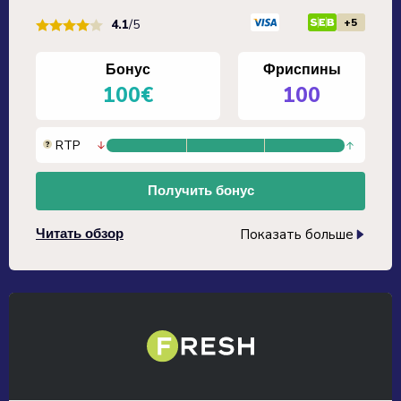
+5
4.1
/5
Бонус
Фриспины
100€
100
RTP
Получить бонус
Читать обзор
Показать больше