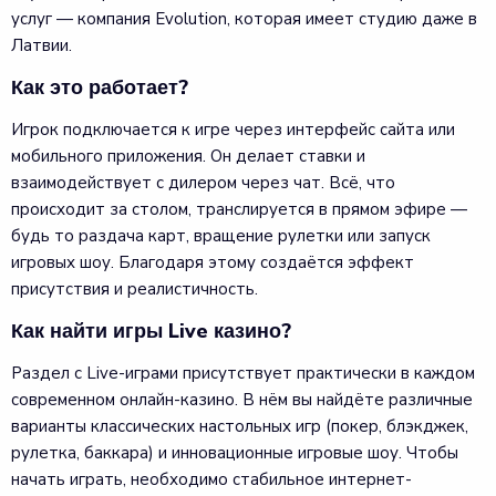
услуг — компания Evolution, которая имеет студию даже в
Латвии.
Как это работает?
Игрок подключается к игре через интерфейс сайта или
мобильного приложения. Он делает ставки и
взаимодействует с дилером через чат. Всё, что
происходит за столом, транслируется в прямом эфире —
будь то раздача карт, вращение рулетки или запуск
игровых шоу. Благодаря этому создаётся эффект
присутствия и реалистичность.
Как найти игры Live казино?
Раздел с Live-играми присутствует практически в каждом
современном онлайн-казино. В нём вы найдёте различные
варианты классических настольных игр (покер, блэкджек,
рулетка, баккара) и инновационные игровые шоу. Чтобы
начать играть, необходимо стабильное интернет-