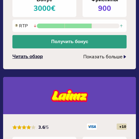
3000€
900
RTP
Получить бонус
Читать обзор
Показать больше
+10
3.6
/5