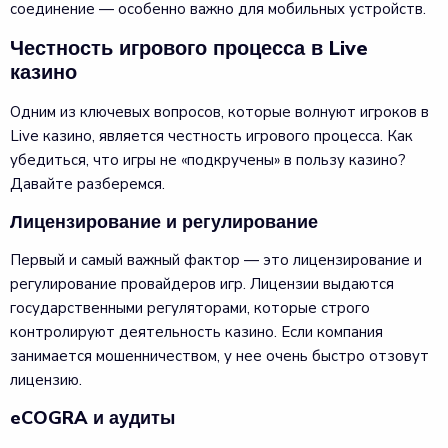
соединение — особенно важно для мобильных устройств.
Честность игрового процесса в Live
казино
Одним из ключевых вопросов, которые волнуют игроков в
Live казино, является честность игрового процесса. Как
убедиться, что игры не «подкручены» в пользу казино?
Давайте разберемся.
Лицензирование и регулирование
Первый и самый важный фактор — это лицензирование и
регулирование провайдеров игр. Лицензии выдаются
государственными регуляторами, которые строго
контролируют деятельность казино. Если компания
занимается мошенничеством, у нее очень быстро отзовут
лицензию.
eCOGRA и аудиты