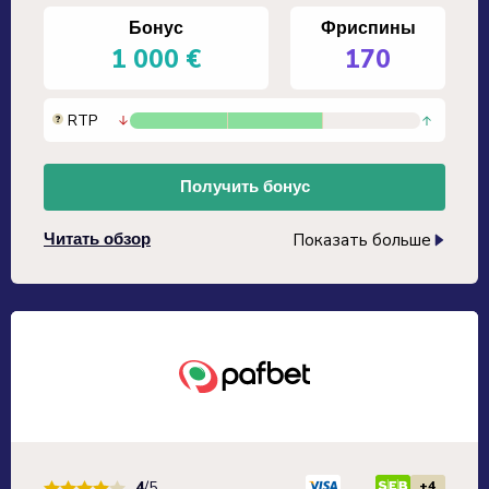
Бонус
Фриспины
1 000 €
170
RTP
Получить бонус
Читать обзор
Показать больше
+4
4
/5