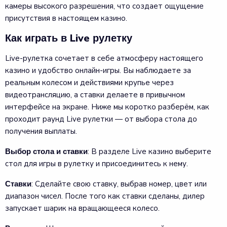
камеры высокого разрешения, что создает ощущение
присутствия в настоящем казино.
Как играть в Live рулетку
Live-рулетка сочетает в себе атмосферу настоящего
казино и удобство онлайн-игры. Вы наблюдаете за
реальным колесом и действиями крупье через
видеотрансляцию, а ставки делаете в привычном
интерфейсе на экране. Ниже мы коротко разберём, как
проходит раунд Live рулетки — от выбора стола до
получения выплаты.
Выбор стола и ставки
: В разделе Live казино выберите
стол для игры в рулетку и присоединитесь к нему.
Ставки
: Сделайте свою ставку, выбрав номер, цвет или
диапазон чисел. После того как ставки сделаны, дилер
запускает шарик на вращающееся колесо.