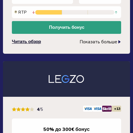
RTP
Получить бонус
Читать обзор
Показать больше
+13
4
/5
50% до 300€ бонус