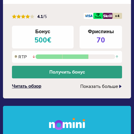
+4
4.1
/5
Бонус
Фриспины
500€
70
RTP
Получить бонус
Читать обзор
Показать больше