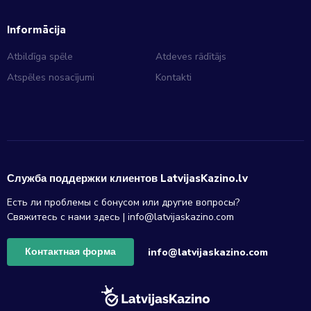
Informācija
Atbildīga spēle
Atdeves rādītājs
Atspēles nosacījumi
Kontakti
Служба поддержки клиентов LatvijasKazino.lv
Есть ли проблемы с бонусом или другие вопросы?
Свяжитесь с нами здесь | info@latvijaskazino.com
Контактная форма
info@latvijaskazino.com