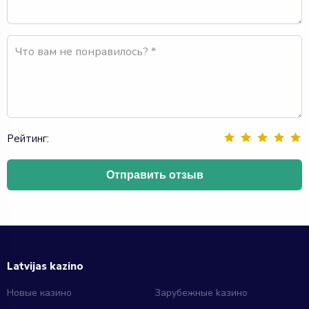
Рейтинг:
Latvijas kazino
Новые казино
Зарубежные kазино