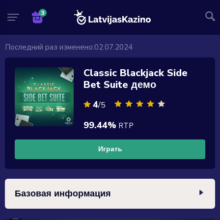
Последний раз изменено:
02.07.2024
Classic Blackjack Side
Bet Suite демо
4
/5
99.44%
RTP
Играть
Базовая информация