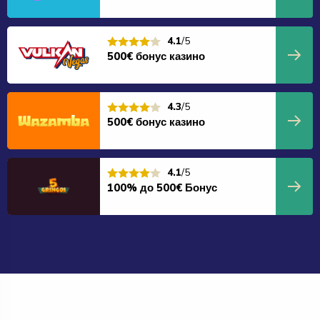
4.1
/5
500€ бонус казино
4.3
/5
500€ бонус казино
4.1
/5
100% до 500€ Бонус