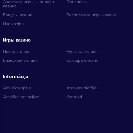
Азартные игры — онлайн
Фриспины
казино
Бонусы казино
Бесплатные игры казино
Live kazino
Игры казино
Покер онлайн
Рулетка онлайн
Блэкджек онлайн
Баккара онлайн
Informācija
Atbildīga spēle
Atdeves rādītājs
Atspēles nosacījumi
Kontakti