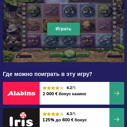
Играть
Где можно поиграть в эту игру?
4.2
/5
2 000 € бонус казино
4.3
/5
125% до 600 € бонус