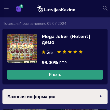
Последний раз изменено:
08.07.2024
Mega Joker (Netent)
демо
5
/5
99.00%
RTP
Играть
Базовая информация