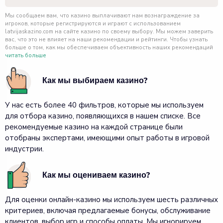
Мы сообщаем вам, что казино выплачивают нам вознаграждение за
игроков, которые регистрируются и играют с использованием
latvijaskazino.com на сайте казино по своему выбору. Мы можем заверить
вас, что это не влияет на наши рекомендации и рейтинги. Чтобы узнать
больше о том, как мы обеспечиваем объективность наших рекомендаций
читать больше
Как мы выбираем казино?
У нас есть более 40 фильтров, которые мы используем
для отбора казино, появляющихся в нашем списке. Все
рекомендуемые казино на каждой странице были
отобраны экспертами, имеющими опыт работы в игровой
индустрии.
Как мы оцениваем казино?
Для оценки онлайн-казино мы используем шесть различных
критериев, включая предлагаемые бонусы, обслуживание
клиентов, выбор игр и способы оплаты. Мы игнорируем