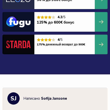
4.3
/5
125% до 600€ бонус
4
/5
175% денежный возврат до 900€
SJ
Написано
Sofija Jansone