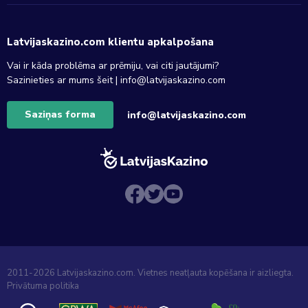
Latvijaskazino.com klientu apkalpošana
Vai ir kāda problēma ar prēmiju, vai citi jautājumi?
Sazinieties ar mums šeit | info@latvijaskazino.com
Saziņas forma
info@latvijaskazino.com
2011-2026 Latvijaskazino.com. Vietnes neatļauta kopēšana ir aizliegta.
Privātuma politika