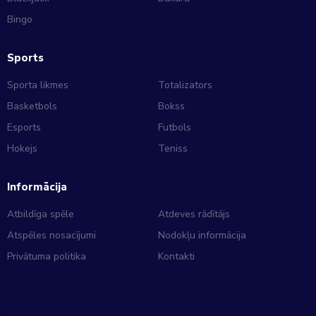
Bingo
Sports
Sporta likmes
Totalizators
Basketbols
Bokss
Esports
Futbols
Hokejs
Teniss
Informācija
Atbildīga spēle
Atdeves rādītājs
Atspēles nosacījumi
Nodokļu informācija
Privātuma politika
Kontakti