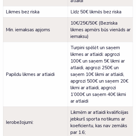
atlaidi
Likmes bez riska
Līdz 50€ likmēs bez riska
10€/25€/50€ (Bezriska
Min. iemaksas apjoms
likmes apmērs būs vienāds ar
iemaksu)
Turpini spēlēt un saņem
likmes ar atlaidi: apgrozi
100€ un saņem 5€ likmi ar
atlaidi, apgrozi 250€ un
Papildu likmes ar atlaidi
saņem 10€ likmi ar atlaidi,
apgrozi 500€ un saņem 20€
likmi ar atlaidi, apgrozi
1’000€ un saņem 40€ likmi
ar atlaidi
Likmēm ar atlaidi kvalificējas
jebkurš sporta notikums ar
Ierobežojumi:
koeficientu, kas nav zemāks
par 1.6;