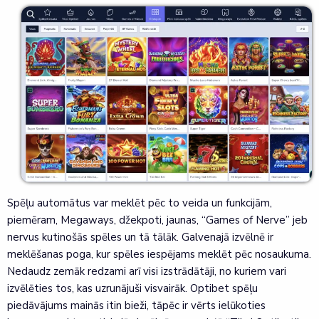
Spēļu automātus var meklēt pēc to veida un funkcijām,
piemēram, Megaways, džekpoti, jaunas, “Games of Nerve” jeb
nervus kutinošās spēles un tā tālāk. Galvenajā izvēlnē ir
meklēšanas poga, kur spēles iespējams meklēt pēc nosaukuma.
Nedaudz zemāk redzami arī visi izstrādātāji, no kuriem vari
izvēlēties tos, kas uzrunājuši visvairāk. Optibet spēļu
piedāvājums mainās itin bieži, tāpēc ir vērts ielūkoties