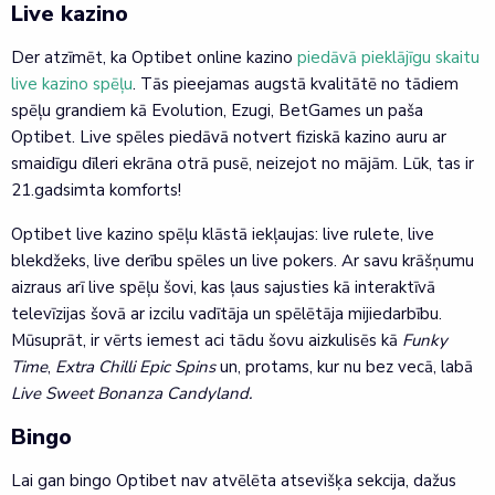
Live kazino
Der atzīmēt, ka Optibet online kazino
piedāvā pieklājīgu skaitu
live kazino spēļu
. Tās pieejamas augstā kvalitātē no tādiem
spēļu grandiem kā Evolution, Ezugi, BetGames un paša
Optibet. Live spēles piedāvā notvert fiziskā kazino auru ar
smaidīgu dīleri ekrāna otrā pusē, neizejot no mājām. Lūk, tas ir
21.gadsimta komforts!
Optibet live kazino spēļu klāstā iekļaujas: live rulete, live
blekdžeks, live derību spēles un live pokers. Ar savu krāšņumu
aizraus arī live spēļu šovi, kas ļaus sajusties kā interaktīvā
televīzijas šovā ar izcilu vadītāja un spēlētāja mijiedarbību.
Mūsuprāt, ir vērts iemest aci tādu šovu aizkulisēs kā
Funky
Time
,
Extra Chilli Epic Spins
un, protams, kur nu bez vecā, labā
Live Sweet Bonanza Candyland.
Bingo
Lai gan bingo Optibet nav atvēlēta atsevišķa sekcija, dažus