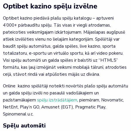
Optibet kazino spēļu izvēlne
Optibet kazino piedāvā plašu spēļu katalogu – aptuveni
4’000+ pārbaudītu spēļu. Tās visas ir viegli atrodamas,
pateicoties veiksmīgajam izkārtojumam. Mājaslapas augšpusē
atliek izvēlēties vienu no lielajām kategorijām. Spēlētāji var
baudīt spēļu automātus, galda spēles, live kazino, sporta
totalizatoru, e-sportu un virtuālo sportu, kā arī video pokeru.
Visi spēļu automāti un galda spēles ir balstīti uz “HTML5”
formātu, kas ļauj izmēģināt veiksmi mobilajā tālrunī, atrodoties
ceļā, stāvot rindā vai atpūšoties mājās uz dīvāna.
Online kazino spēlētāji noteikti novērtēs plašo spēļu automātu
un galda spēļu izvēli no pasaulē vadošākajiem un
pazīstamākajiem
spēļu izstrādātājiem
, piemēram, Novomatic,
NetEnt, Play’n GO, Amusnet (EGT), Pragmatic Play,
Spinomenal u.c.
Spēļu automāti