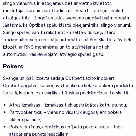
slingo vienumus ir iespējams uziet ar vietnē izvietotā
meklētāja starpniecību. Dodies uz ”Search” lodziņu, ieraksti
atslēgas frāzi ”Bingo” un atlasi vienu no piedāvātajām opcijām!
Jāatzīmē, ka Optibet spēļu klāstā pieejami tikai slingo vienumi.
Slingo spēles varētu raksturot kā zelta vidusceļu starp
tradicionālo bingo un spēļu automātu spēlēm. Skaitļi tajās tiek
izlozēti ar RNG mehānismu un to atzīmēšana notiek
automātiski, kas ievērojami atvieglo spēles gaitu.
Pokers
Svarīga un īpaši izcelta sadaļa Optibet kazino ir pokers.
Optibet apgalvo, ka piedāvā labāko un lielāko pokera produktu
Latvijā, kas iemieso vairākas būtiskas priekšrocības. To skaitā:
Ātras izmaksas – izmaksas tiek apstrādātas katru stundu;
Partypoker tīklu – viens no visātrāk augošajiem pokera
tīkliem pasaulē;
Pokera strīmus, apmācības un īpašu pokera skolu – labs
atspēriena punkts iesācējiem;