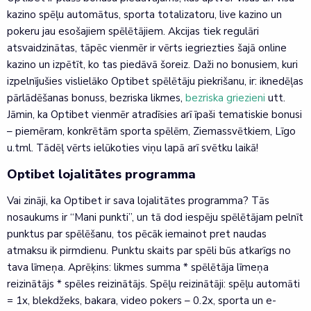
kazino spēļu automātus, sporta totalizatoru, live kazino un
pokeru jau esošajiem spēlētājiem. Akcijas tiek regulāri
atsvaidzinātas, tāpēc vienmēr ir vērts iegriezties šajā online
kazino un izpētīt, ko tas piedāvā šoreiz. Daži no bonusiem, kuri
izpelnījušies vislielāko Optibet spēlētāju piekrišanu, ir: iknedēļas
pārlādēšanas bonuss, bezriska likmes,
bezriska griezieni
utt.
Jāmin, ka Optibet vienmēr atradīsies arī īpaši tematiskie bonusi
– piemēram, konkrētām sporta spēlēm, Ziemassvētkiem, Līgo
u.tml. Tādēļ vērts ielūkoties viņu lapā arī svētku laikā!
Optibet lojalitātes programma
Vai zināji, ka Optibet ir sava lojalitātes programma? Tās
nosaukums ir “Mani punkti”, un tā dod iespēju spēlētājam pelnīt
punktus par spēlēšanu, tos pēcāk iemainot pret naudas
atmaksu ik pirmdienu. Punktu skaits par spēli būs atkarīgs no
tava līmeņa. Aprēķins: likmes summa * spēlētāja līmeņa
reizinātājs * spēles reizinātājs. Spēļu reizinātāji: spēļu automāti
= 1x, blekdžeks, bakara, video pokers – 0.2x, sporta un e-