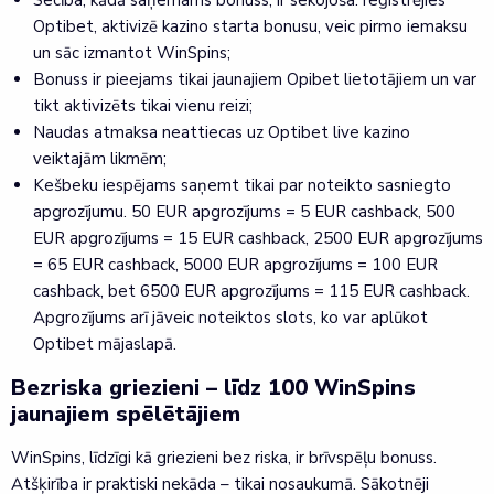
Optibet, aktivizē kazino starta bonusu, veic pirmo iemaksu
un sāc izmantot WinSpins;
Bonuss ir pieejams tikai jaunajiem Opibet lietotājiem un var
tikt aktivizēts tikai vienu reizi;
Naudas atmaksa neattiecas uz Optibet live kazino
veiktajām likmēm;
Kešbeku iespējams saņemt tikai par noteikto sasniegto
apgrozījumu. 50 EUR apgrozījums = 5 EUR cashback, 500
EUR apgrozījums = 15 EUR cashback, 2500 EUR apgrozījums
= 65 EUR cashback, 5000 EUR apgrozījums = 100 EUR
cashback, bet 6500 EUR apgrozījums = 115 EUR cashback.
Apgrozījums arī jāveic noteiktos slots, ko var aplūkot
Optibet mājaslapā.
Bezriska griezieni – līdz 100 WinSpins
jaunajiem spēlētājiem
WinSpins, līdzīgi kā griezieni bez riska, ir brīvspēļu bonuss.
Atšķirība ir praktiski nekāda – tikai nosaukumā. Sākotnēji