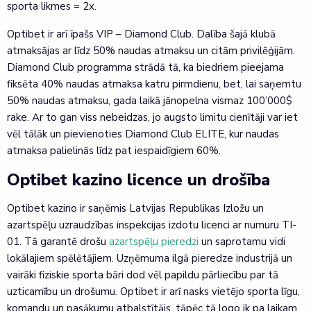
sporta likmes = 2x.
Optibet ir arī īpašs VIP – Diamond Club. Dalība šajā klubā
atmaksājas ar līdz 50% naudas atmaksu un citām privilēģijām.
Diamond Club programma strādā tā, ka biedriem pieejama
fiksēta 40% naudas atmaksa katru pirmdienu, bet, lai saņemtu
50% naudas atmaksu, gada laikā jānopelna vismaz 100’000$
rake. Ar to gan viss nebeidzas, jo augsto limitu cienītāji var iet
vēl tālāk un pievienoties Diamond Club ELITE, kur naudas
atmaksa palielinās līdz pat iespaidīgiem 60%.
Optibet kazino licence un drošība
Optibet kazino ir saņēmis Latvijas Republikas Izložu un
azartspēļu uzraudzības inspekcijas izdotu licenci ar numuru TI-
01. Tā garantē drošu
azartspēļu pieredzi
un saprotamu vidi
lokālajiem spēlētājiem. Uzņēmuma ilgā pieredze industrijā un
vairāki fiziskie sporta bāri dod vēl papildu pārliecību par tā
uzticamību un drošumu. Optibet ir arī nasks vietējo sporta līgu,
komandu un pasākumu atbalstītājs, tāpēc tā logo ik pa laikam