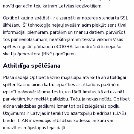
novīd gar acīm teju katram Latvijas iedzīvotājam.
Optibet kazino spēlētāji ir aizsargāti ar nozares standarta SSL
šifrēšanu. Šī tehnoloģija neļauj svešām acīm piekļūt sensitīvai
informācijai, piemēram, parolēm un finanšu datiem, pārvēršot
tos par nenolasāmām, neatšifrējamām teksta virknēm.Visas
spēles regulāri pārbauda eCOGRA, lai nodrošinātu nejaušo
skaitļu ģeneratora (RNG) godīgumu.
Atbildīga spēlēšana
Plaša sadaļa Optibet kazino mājaslapā atvēlēta arī atbildīgai
spēlei. Kazino aicina katru iepazīties ar atkarības pazīmēm,
izpildīt pašnovērtējuma testu, uzstādīt limitus, kā arī uzzināt
par vietām, kur meklēt palīdzību. Taču, ja nekas nelīdz, Optibet
aicina vajadzības gadījumā izmantot pašizslēgšanās opciju.
Uzņēmums ir Latvijas interaktīvo azartspēļu biedrības (LIAB)
biedrs. LIAB ir izveidojis atbildības kodeksu, ar kuru var
iepazīties mājaslapas lejasdaļā.