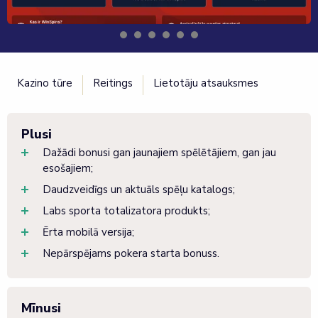
Kazino tūre
Reitings
Lietotāju atsauksmes
Plusi
Dažādi bonusi gan jaunajiem spēlētājiem, gan jau
esošajiem;
Daudzveidīgs un aktuāls spēļu katalogs;
Labs sporta totalizatora produkts;
Ērta mobilā versija;
Nepārspējams pokera starta bonuss.
Mīnusi