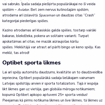
vai sabruks. Īpaša sadaļa piešķirta populārākajai no šī veida
spēlēm –
Aviator.
Bet zem nervus kutinošajām spēlēm,
atrodama arī izslavētā
Spaceman
un daudzas citas ”Crash”
kategorijai piederīgas spēles.
Kazino atrodamas arī klasiskās galda spēles, tostarp vairāki
bakaras, blekdžeka, pokera un solitaire varianti. Turpat
apskatāmas arī citas, ne mazāk aizraujošas kāršu
spēles. Meklētājā var atrast arī pārīti bingo un keno spēļu. Kas
meklē, tas atrod!
Optibet sporta likmes
Lai arī spēļu automātu daudzums, kvalitāte un to daudzveidība
iepriecina, Optibet populārākā sadaļa lielākajam vairumam
Latvijas spēlētāju arvien ir sporta totalizators. Tajā ir iespēja
likt likmes gan uz vietēja, gan globāla mēroga notikumiem;
kopumā Optibet apkopo aptuveni 25+ sporta veidus!
Pieejamas kā pirms notikuma likmes un live likmes, tā likmes uz