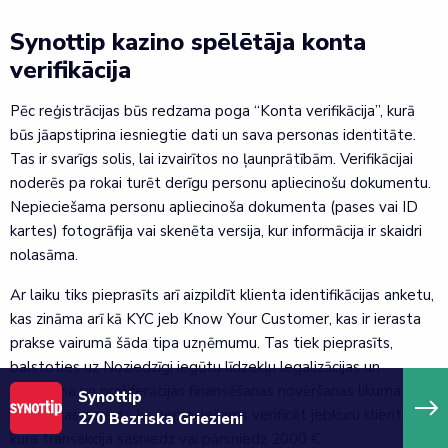
Synottip kazino spēlētāja konta
verifikācija
Pēc reģistrācijas būs redzama poga “Konta verifikācija”, kurā
būs jāapstiprina iesniegtie dati un sava personas identitāte.
Tas ir svarīgs solis, lai izvairītos no ļaunprātībām. Verifikācijai
noderēs pa rokai turēt derīgu personu apliecinošu dokumentu.
Nepieciešama personu apliecinoša dokumenta (pases vai ID
kartes) fotogrāfija vai skenēta versija, kur informācija ir skaidri
nolasāma.
Ar laiku tiks pieprasīts arī aizpildīt klienta identifikācijas anketu,
kas zināma arī kā KYC jeb Know Your Customer, kas ir ierasta
prakse vairumā šāda tipa uzņēmumu. Tas tiek pieprasīts,
balstoties uz Noziedzīgi iegūtu līdzekļu legalizācijas un
terorisma un proliferācijas finansēšanas novēršanas likuma
Synottip
pantu, kas paredz, ka nepieciešams verificēt jebkuru klientu,
270 Bezriska Griezieni
kura transakcija sasniedz vai pārsniedz 2000 €.