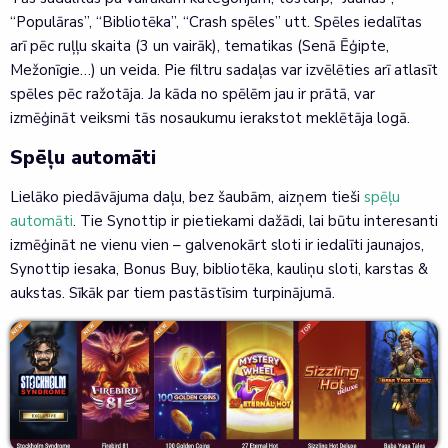
“Populāras”, “Bibliotēka”, “Crash spēles” utt. Spēles iedalītas
arī pēc ruļļu skaita (3 un vairāk), tematikas (Senā Ēģipte,
Mežonīgie…) un veida. Pie filtru sadaļas var izvēlēties arī atlasīt
spēles pēc ražotāja. Ja kāda no spēlēm jau ir prātā, var
izmēģināt veiksmi tās nosaukumu ierakstot meklētāja logā.
Spēļu automāti
Lielāko piedāvājuma daļu, bez šaubām, aizņem tieši
spēļu
automāti
. Tie Synottip ir pietiekami dažādi, lai būtu interesanti
izmēģināt ne vienu vien – galvenokārt sloti ir iedalīti jaunajos,
Synottip iesaka, Bonus Buy, bibliotēka, kauliņu sloti, karstas &
aukstas. Sīkāk par tiem pastāstīsim turpinājumā.