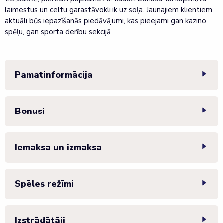
laimestus un celtu garastāvokli ik uz soļa. Jaunajiem klientiem
aktuāli būs iepazīšanās piedāvājumi, kas pieejami gan kazino
spēļu, gan sporta derību sekcijā.
Pamatinformācija
Bonusi
Iemaksa un izmaksa
Spēles režīmi
Izstrādātāji