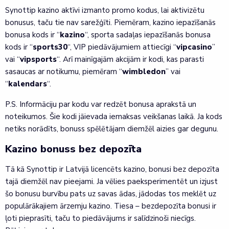
Synottip kazino aktīvi izmanto promo kodus, lai aktivizētu
bonusus, taču tie nav sarežģīti. Piemēram, kazino iepazīšanās
bonusa kods ir “
kazino
“, sporta sadaļas iepazīšanās bonusa
kods ir “
sports30
“, VIP piedāvājumiem attiecīgi “
vipcasino
”
vai “
vipsports
“. Arī mainīgajām akcijām ir kodi, kas parasti
sasaucas ar notikumu, piemēram “
wimbledon
” vai
“
kalendars
“.
P.S. Informāciju par kodu var redzēt bonusa aprakstā un
noteikumos. Šie kodi jāievada iemaksas veikšanas laikā. Ja kods
netiks norādīts, bonuss spēlētājam diemžēl aizies gar degunu.
Kazino bonuss bez depozīta
Tā kā Synottip ir Latvijā licencēts kazino, bonusi bez depozīta
tajā diemžēl nav pieejami. Ja vēlies paeksperimentēt un izjust
šo bonusu burvību pats uz savas ādas, jādodas tos meklēt uz
populārākajiem ārzemju kazino. Tiesa – bezdepozīta bonusi ir
ļoti pieprasīti, taču to piedāvājums ir salīdzinoši niecīgs.