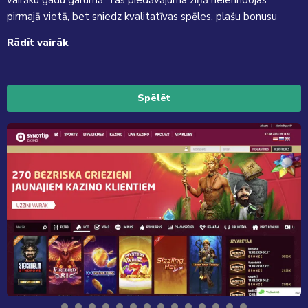
pirmajā vietā, bet sniedz kvalitatīvas spēles, plašu bonusu
izvēli, augsta līmeņa sporta totalizatoru un 24/7 atbalstu.
Rādīt vairāk
Pieejami arī vairāki iepazīšanās bonusi – kā klasiskie, tā VIP
piedāvājumi!
Spēlēt