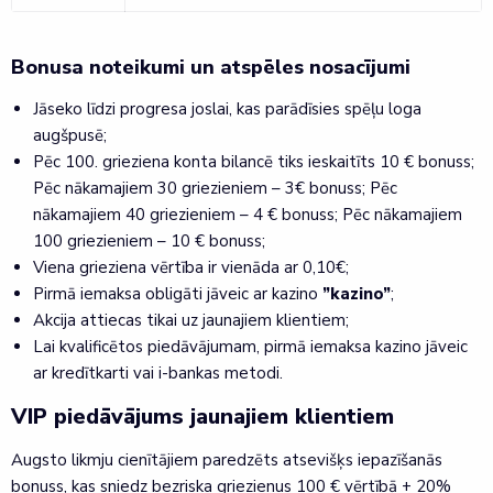
Bonusa noteikumi un atspēles nosacījumi
Jāseko līdzi progresa joslai, kas parādīsies spēļu loga
augšpusē;
Pēc 100. grieziena konta bilancē tiks ieskaitīts 10 € bonuss;
Pēc nākamajiem 30 griezieniem – 3€ bonuss; Pēc
nākamajiem 40 griezieniem – 4 € bonuss; Pēc nākamajiem
100 griezieniem – 10 € bonuss;
Viena grieziena vērtība ir vienāda ar 0,10€;
Pirmā iemaksa obligāti jāveic ar kazino
”kazino”
;
Akcija attiecas tikai uz jaunajiem klientiem;
Lai kvalificētos piedāvājumam, pirmā iemaksa kazino jāveic
ar kredītkarti vai i-bankas metodi.
VIP piedāvājums jaunajiem klientiem
Augsto likmju cienītājiem paredzēts atsevišķs iepazīšanās
bonuss, kas sniedz bezriska griezienus 100 € vērtībā + 20%