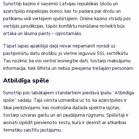
Synottip kazino ir saņēmis Latvijas republikas Izložu un
azarstpēļu inspekcijas licenci, kas to padara par drošu un
patīkamu vidi vietējiem spēlētājiem. Online kazino strādā pēc
vietējās jurisdikcijas, tāpēc konfliktu risināšana noteikti būs
ērtāka un likuma pants – izprotamāks.
Tāpat lapas apakšējā daļā nevar nepamanīt norādi uz
pastiprinātu datu drošību, jo vietne ieguvusi SSL sertifikātu.
Tas nozīmē, ka visi vietnē iesniegtie dati, tostarp maksājumu
informācija, tiek šifrēta un nebūs pieejama trešajām personām.
Atbildīga spēle
Synottip pēc labākajiem standartiem piedāvā īpašu “Atbildīga
spēle” sadaļu. Tajā vērsta uzmanība uz to, ka azarstpēles ir
tikai piedzīvojums, kas nodrošina dažāda spektra izjūtas,
tostarp uzvaras garšu un arī zaudējuma rūgtumu. Spēlētāji ir
aicināti izpildīt pievienoto testu, kurā ir desmit ar atkarības
tematiku saistītu jautājumu.