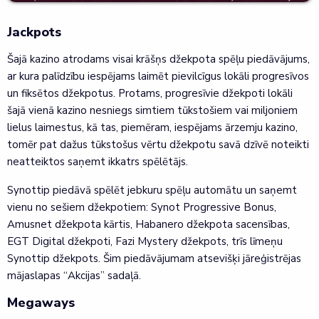
Jackpots
Šajā kazino atrodams visai krāšņs džekpota spēļu piedāvājums,
ar kura palīdzību iespējams laimēt pievilcīgus lokāli progresīvos
un fiksētos džekpotus. Protams, progresīvie džekpoti lokāli
šajā vienā kazino nesniegs simtiem tūkstošiem vai miljoniem
lielus laimestus, kā tas, piemēram, iespējams ārzemju kazino,
tomēr pat dažus tūkstošus vērtu džekpotu savā dzīvē noteikti
neatteiktos saņemt ikkatrs spēlētājs.
Synottip piedāvā spēlēt jebkuru spēļu automātu un saņemt
vienu no sešiem džekpotiem: Synot Progressive Bonus,
Amusnet džekpota kārtis, Habanero džekpota sacensības,
EGT Digital džekpoti, Fazi Mystery džekpots, trīs līmeņu
Synottip džekpots. Šim piedāvājumam atsevišķi jāreģistrējas
mājaslapas “Akcijas” sadaļā.
Megaways