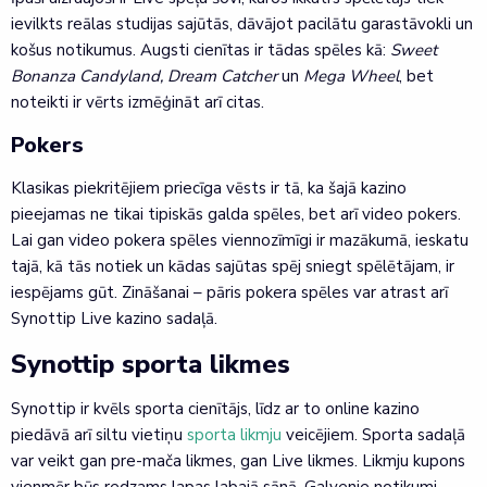
ievilkts reālas studijas sajūtās, dāvājot pacilātu garastāvokli un
košus notikumus. Augsti cienītas ir tādas spēles kā:
Sweet
Bonanza Candyland, Dream Catcher
un
Mega Wheel
, bet
noteikti ir vērts izmēģināt arī citas.
Pokers
Klasikas piekritējiem priecīga vēsts ir tā, ka šajā kazino
pieejamas ne tikai tipiskās galda spēles, bet arī video pokers.
Lai gan video pokera spēles viennozīmīgi ir mazākumā, ieskatu
tajā, kā tās notiek un kādas sajūtas spēj sniegt spēlētājam, ir
iespējams gūt. Zināšanai – pāris pokera spēles var atrast arī
Synottip Live kazino sadaļā.
Synottip sporta likmes
Synottip ir kvēls sporta cienītājs, līdz ar to online kazino
piedāvā arī siltu vietiņu
sporta likmju
veicējiem. Sporta sadaļā
var veikt gan pre-mača likmes, gan Live likmes. Likmju kupons
vienmēr būs redzams lapas labajā sānā. Galvenie notikumi,