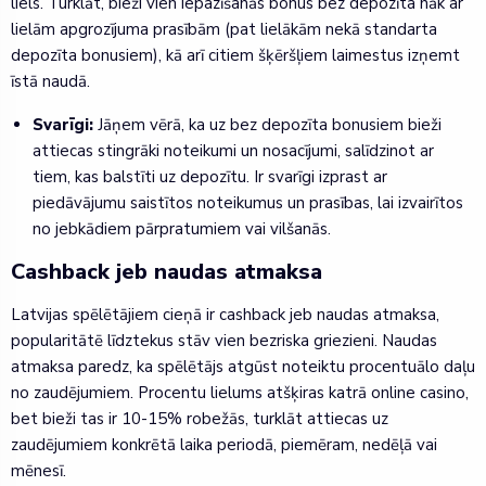
liels. Turklāt, bieži vien iepazīšanās bonus bez depozīta nāk ar
lielām apgrozījuma prasībām (pat lielākām nekā standarta
depozīta bonusiem), kā arī citiem šķēršļiem laimestus izņemt
īstā naudā.
Svarīgi:
Jāņem vērā, ka uz bez depozīta bonusiem bieži
attiecas stingrāki noteikumi un nosacījumi, salīdzinot ar
tiem, kas balstīti uz depozītu. Ir svarīgi izprast ar
piedāvājumu saistītos noteikumus un prasības, lai izvairītos
no jebkādiem pārpratumiem vai vilšanās.
Cashback jeb naudas atmaksa
Latvijas spēlētājiem cieņā ir cashback jeb naudas atmaksa,
popularitātē līdztekus stāv vien bezriska griezieni. Naudas
atmaksa paredz, ka spēlētājs atgūst noteiktu procentuālo daļu
no zaudējumiem. Procentu lielums atšķiras katrā online casino,
bet bieži tas ir 10-15% robežās, turklāt attiecas uz
zaudējumiem konkrētā laika periodā, piemēram, nedēļā vai
mēnesī.