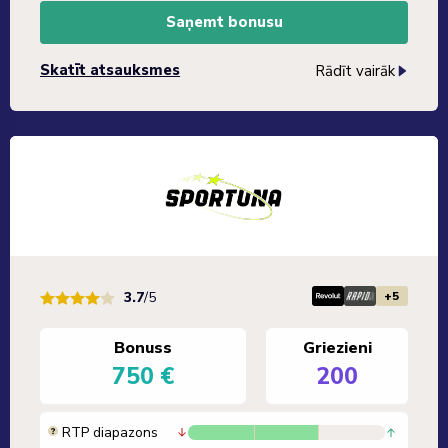
Saņemt bonusu
Skatīt atsauksmes
Rādīt vairāk
+5
3.7
/5
Bonuss
Griezieni
750 €
200
RTP diapazons