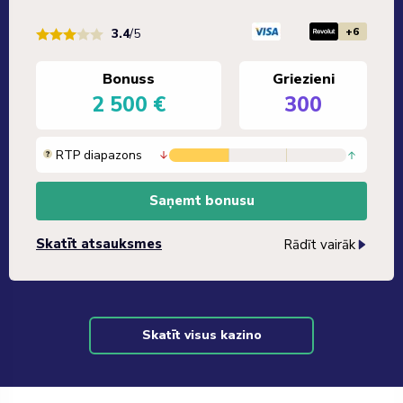
+6
3.4
/5
Bonuss
Griezieni
2 500 €
300
RTP diapazons
Saņemt bonusu
Skatīt atsauksmes
Rādīt vairāk
Skatīt visus kazino