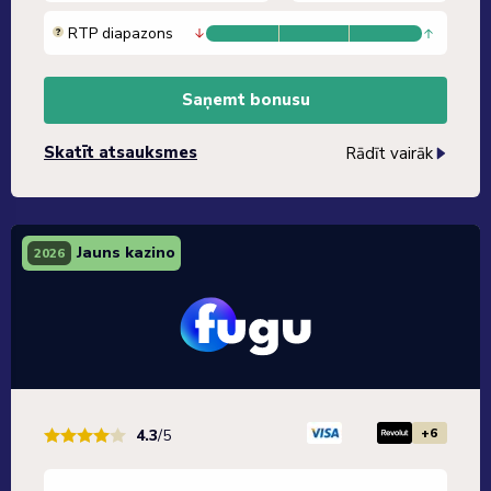
RTP diapazons
Saņemt bonusu
Skatīt atsauksmes
Rādīt vairāk
Jauns kazino
2026
+6
4.3
/5