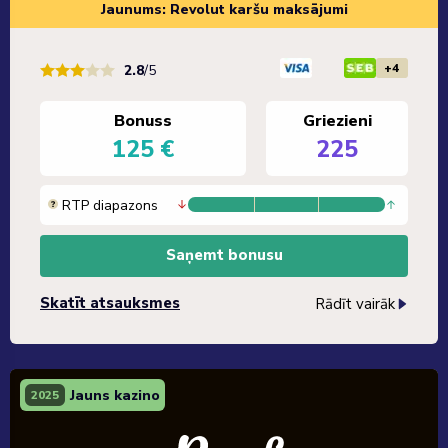
Jaunums: Revolut karšu maksājumi
+4
2.8
/5
Bonuss
Griezieni
125 €
225
RTP diapazons
Saņemt bonusu
Skatīt atsauksmes
Rādīt vairāk
Jauns kazino
2025