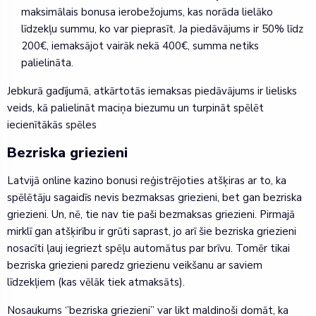
maksimālais bonusa ierobežojums, kas norāda lielāko
līdzekļu summu, ko var pieprasīt. Ja piedāvājums ir 50% līdz
200€, iemaksājot vairāk nekā 400€, summa netiks
palielināta.
Jebkurā gadījumā, atkārtotās iemaksas piedāvājums ir lielisks
veids, kā palielināt maciņa biezumu un turpināt spēlēt
iecienītākās spēles
Bezriska griezieni
Latvijā online kazino bonusi reģistrējoties atšķiras ar to, ka
spēlētāju sagaidīs nevis bezmaksas griezieni, bet gan bezriska
griezieni. Un, nē, tie nav tie paši bezmaksas griezieni. Pirmajā
mirklī gan atšķirību ir grūti saprast, jo arī šie bezriska griezieni
nosacīti ļauj iegriezt spēļu automātus par brīvu. Tomēr tikai
bezriska griezieni paredz griezienu veikšanu ar saviem
līdzekļiem (kas vēlāk tiek atmaksāts).
Nosaukums ‘’bezriska griezieni’’ var likt maldinoši domāt, ka