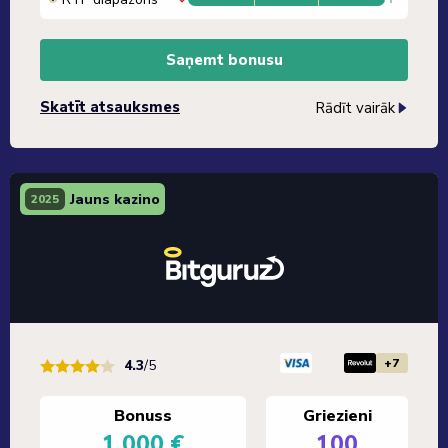
Saņemt bonusu
Skatīt atsauksmes
Rādīt vairāk
Jauns kazino
2025
+7
4.3
/5
Bonuss
Griezieni
1 000 €
100