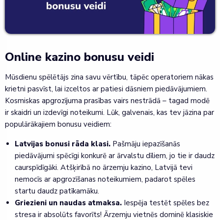
Online kazino bonusu veidi
Mūsdienu spēlētājs zina savu vērtību, tāpēc operatoriem nākas
krietni pasvīst, lai izceltos ar patiesi dāsniem piedāvājumiem.
Kosmiskas apgrozījuma prasības vairs nestrādā – tagad modē
ir skaidri un izdevīgi noteikumi. Lūk, galvenais, kas tev jāzina par
populārākajiem bonusu veidiem:
Latvijas bonusi rāda klasi.
Pašmāju iepazīšanās
piedāvājumi spēcīgi konkurē ar ārvalstu dīliem, jo tie ir daudz
caurspīdīgāki. Atšķirībā no ārzemju kazino, Latvijā tevi
nemocīs ar apgrozīšanas noteikumiem, padarot spēles
startu daudz patīkamāku.
Griezieni un naudas atmaksa.
Iespēja testēt spēles bez
stresa ir absolūts favorīts! Ārzemju vietnēs dominē klasiskie