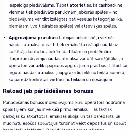
iespaidīgs piedāvājums. Tāpat atcerieties, ka cashback ne
vienmēr tiek piedāvāts par likmēm jebkurās spēles – no
piedāvājuma var tikt izslēgtas pat veselas kategorijas (kā,
piemēram, live tiešraides spēles) vai atsevišķas spēles.
Apgrozījuma prasības:
Latvijas online spēļu vietnēs
naudas atmaksa parasti tiek izmaksāta reālajā naudā uz
spēlētāja kontu bez liekām darbībām un problēmām.
Turpretim ārzemju naudas atmaksa var būt sarežģītāka, jo
operatori var uzlikt papildus apgrozījuma prasības. Tātad, lai
iegūtu naudas atmaksu, jāapgroza līdzekļi noteiktā apmērā,
ko paredz konkrētās vietnes noteikumi un nosacījumi.
Reload jeb pārlādēšanas bonuss
Pārlādēšanas bonuss ir piedāvājums, kuru operators nodrošina
spēlētājiem, kuri jau ir veikuši pirmo iemaksu. Tas faktiski
darbojas kā atkārtotās iemaksas akcija, un tas paredzēts, lai
mudinātu esošos spēlētājus turpināt veikt depozītus un spēlēt