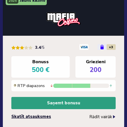
Jauns kazino
2025
+3
3.4
/5
Bonuss
Griezieni
500 €
200
RTP diapazons
Saņemt bonusu
Skatīt atsauksmes
Rādīt vairāk