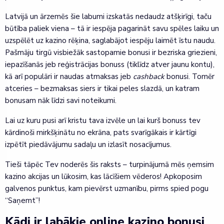
Latvijā un ārzemēs šie labumi izskatās nedaudz atšķirīgi, taču
būtība paliek viena – tā ir iespēja pagarināt savu spēles laiku un
uzspēlēt uz kazino rēķina, saglabājot iespēju laimēt īstu naudu.
Pašmāju tirgū visbiežāk sastopamie bonusi ir bezriska griezieni,
iepazīšanās jeb reģistrācijas bonuss (tiklīdz atver jaunu kontu),
kā arī populāri ir naudas atmaksas jeb
cashback
bonusi. Tomēr
atceries – bezmaksas siers ir tikai peles slazdā, un katram
bonusam nāk līdzi savi noteikumi.
Lai uz kuru pusi arī kristu tava izvēle un lai kurš bonuss tev
kārdinoši mirkšķinātu no ekrāna, pats svarīgākais ir kārtīgi
izpētīt piedāvājumu sadaļu un izlasīt nosacījumus.
Tieši tāpēc Tev noderēs šis raksts – turpinājumā mēs ņemsim
kazino akcijas un lūkosim, kas lācīšiem vēderos! Apkoposim
galvenos punktus, kam pievērst uzmanību, pirms spied pogu
“Saņemt”!
Kādi ir labākie online kazino bonusi