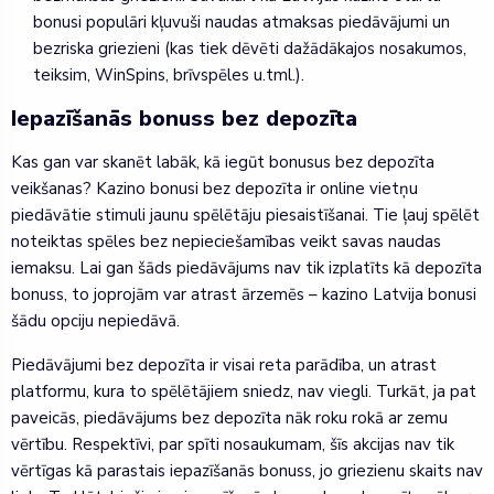
bonusi populāri kļuvuši naudas atmaksas piedāvājumi un
bezriska griezieni (kas tiek dēvēti dažādākajos nosakumos,
teiksim, WinSpins, brīvspēles u.tml.).
Iepazīšanās bonuss bez depozīta
Kas gan var skanēt labāk, kā iegūt bonusus bez depozīta
veikšanas? Kazino bonusi bez depozīta ir online vietņu
piedāvātie stimuli jaunu spēlētāju piesaistīšanai. Tie ļauj spēlēt
noteiktas spēles bez nepieciešamības veikt savas naudas
iemaksu. Lai gan šāds piedāvājums nav tik izplatīts kā depozīta
bonuss, to joprojām var atrast ārzemēs – kazino Latvija bonusi
šādu opciju nepiedāvā.
Piedāvājumi bez depozīta ir visai reta parādība, un atrast
platformu, kura to spēlētājiem sniedz, nav viegli. Turkāt, ja pat
paveicās, piedāvājums bez depozīta nāk roku rokā ar zemu
vērtību. Respektīvi, par spīti nosaukumam, šīs akcijas nav tik
vērtīgas kā parastais iepazīšanās bonuss, jo griezienu skaits nav