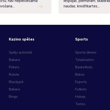
otu, nav nepieciešama
iespējas, piemēram, skaidra
vošana...
naudas, kredītkartes...
Kazino spēles
Sports
Spēļu automāti
Sporta likmes
Bakara
Totalizators
Pokers
Basketbols
Rulete
Bokss
Blackjack
Esports
Bakara
Futbols
Bingo
Hokejs
Teniss