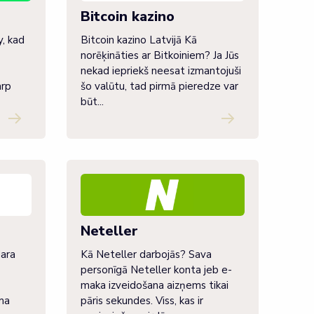
Bitcoin kazino
y, kad
Bitcoin kazino Latvijā Kā
norēķināties ar Bitkoiniem? Ja Jūs
nekad iepriekš neesat izmantojuši
arp
šo valūtu, tad pirmā pieredze var
būt...
Neteller
dara
Kā Neteller darbojās? Sava
personīgā Neteller konta jeb e-
maka izveidošana aizņems tikai
ma
pāris sekundes. Viss, kas ir