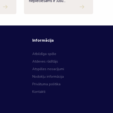
s
nepieciešams ir Jūsu...
Informācija
Atbildīga spēle
Atdeves rādītājs
Atspēles nosacījumi
Nodokļu informācija
Privātuma politika
Kontakti