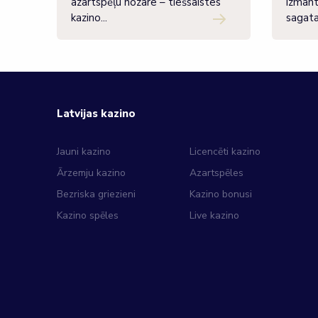
azartspēļu nozare – tiešsaistes
izmant
kazino...
sagata
Latvijas kazino
Jauni kazino
Licencēti kazino
Ārzemju kazino
Azartspēles
Bezriska griezieni
Kazino bonusi
Kazino spēles
Live kazino