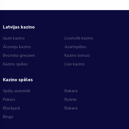
Latvijas kazino
Jauni kazino
Licencēti kazino
Ārzemju kazino
Azartspēles
Bezriska griezieni
Kazino bonusi
Kazino spēles
Live kazino
Kazino spēles
Spēļu automāti
Bakara
Pokers
Rulete
Blackjack
Bakara
Bingo