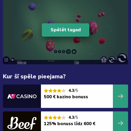
Spēlēt tagad
Kur šī spēle pieejama?
4.3
/5
500 € kazino bonuss
4.3
/5
125% bonuss līdz 600 €