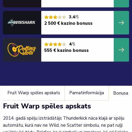
3.4
/5
2 500 € kazino bonuss
4
/5
555 € kazino bonuss
Fruit Warp spēles apskats
Pamatinformācija
Bonusa s
Fruit Warp spēles apskats
2014. gadā spēļu izstrādātājs Thunderkick nāca klajā ar spēļu
automātu, kurā nav ne Wild, ne Scatter simbolu, ne pat ruļļi