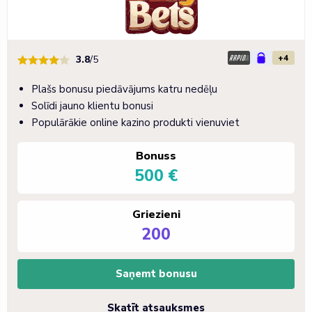
+4
3.8
/5
Plašs bonusu piedāvājums katru nedēļu
Solīdi jauno klientu bonusi
Populārākie online kazino produkti vienuviet
Bonuss
500 €
Griezieni
200
Saņemt bonusu
Skatīt atsauksmes