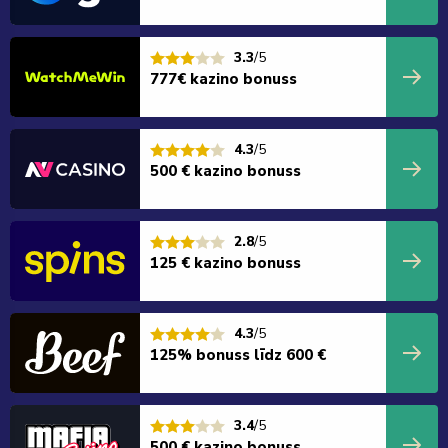
3.3
/5
777€ kazino bonuss
4.3
/5
500 € kazino bonuss
2.8
/5
125 € kazino bonuss
4.3
/5
125% bonuss līdz 600 €
3.4
/5
500 € kazino bonuss