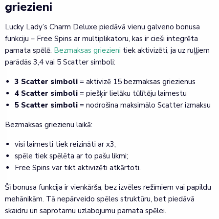
griezieni
Lucky Lady’s Charm Deluxe piedāvā vienu galveno bonusa
funkciju – Free Spins ar multiplikatoru, kas ir cieši integrēta
pamata spēlē.
Bezmaksas griezieni
tiek aktivizēti, ja uz ruļļiem
parādās 3,4 vai 5 Scatter simboli:
3 Scatter simboli
= aktivizē 15 bezmaksas griezienus
4 Scatter simboli
= piešķir lielāku tūlītēju laimestu
5 Scatter simboli
= nodrošina maksimālo Scatter izmaksu
Bezmaksas griezienu laikā:
visi laimesti tiek reizināti ar x3;
spēle tiek spēlēta ar to pašu likmi;
Free Spins var tikt aktivizēti atkārtoti.
Šī bonusa funkcija ir vienkārša, bez izvēles režīmiem vai papildu
mehānikām. Tā nepārveido spēles struktūru, bet piedāvā
skaidru un saprotamu uzlabojumu pamata spēlei.