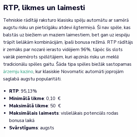
RTP, likmes un laimesti
Tehniskie rādītāji raksturo klasisku spēļu automātu ar samērā
augstu risku un pieticīgāku atdevi ilgtermiņā. Šī nav spēle, kas
balstās uz biežiem un maziem laimestiem, bet gan uz iespēju
trāpīt lielākām kombinācijām, īpaši bonusa režīmā. RTP rādītājs
ir zemāks par nozarē ierasto vidējiem 96%, tāpēc šis slots
vairāk piemērots spēlētājiem, kuri apzinās risku un meklē
tradicionālu spēles gaitu. Šāda tipa spēles biežāk sastopamas
ārzemju kazino
, kur klasiskie Novomatic automāti joprojām
saglabā augstu popularitāti.
RTP
: 95,13%
Minimālā likme
: 0,10 €
Maksimālā likme
: 50 €
Maksimālais laimests
: vislielākais potenciāls rodas
bonusa laikā
Svārstīgums
: augsts