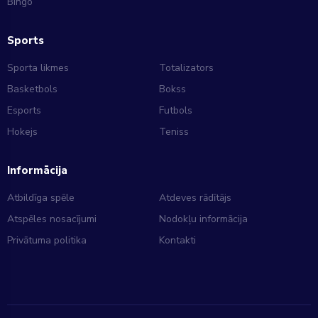
Bingo
Sports
Sporta likmes
Totalizators
Basketbols
Bokss
Esports
Futbols
Hokejs
Teniss
Informācija
Atbildīga spēle
Atdeves rādītājs
Atspēles nosacījumi
Nodokļu informācija
Privātuma politika
Kontakti