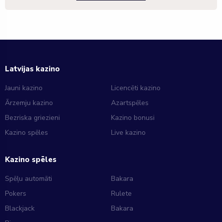
Latvijas kazino
Jauni kazino
Licencēti kazino
Ārzemju kazino
Azartspēles
Bezriska griezieni
Kazino bonusi
Kazino spēles
Live kazino
Kazino spēles
Spēļu automāti
Bakara
Pokers
Rulete
Blackjack
Bakara