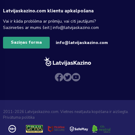
Latvijaskazino.com klientu apkalpošana
Vai ir kāda problēma ar prēmiju, vai citi jautājumi?
Sazinieties ar mums šeit | info@latvijaskazino.com
Saziņas forma
info@latvijaskazino.com
2011-2026 Latvijaskazino.com. Vietnes neatļauta kopēšana ir aizliegta.
Privātuma politika