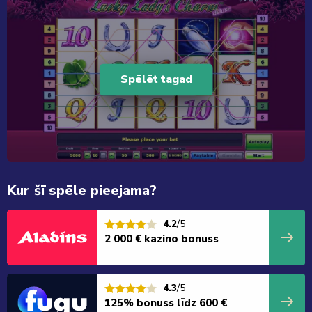
Spēlēt tagad
Kur šī spēle pieejama?
4.2
/5
2 000 € kazino bonuss
4.3
/5
125% bonuss līdz 600 €