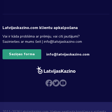
Latvijaskazino.com klientu apkalpošana
Vai ir kāda problēma ar prēmiju, vai citi jautājumi?
Sazinieties ar mums šeit | info@latvijaskazino.com
Saziņas forma
info@latvijaskazino.com
2011-2026 Latvijaskazino.com. Vietnes neatļauta kopēšana ir aizliegta.