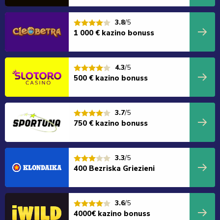
3.8
/5
1 000 € kazino bonuss
4.3
/5
500 € kazino bonuss
3.7
/5
750 € kazino bonuss
3.3
/5
400 Bezriska Griezieni
3.6
/5
4000€ kazino bonuss