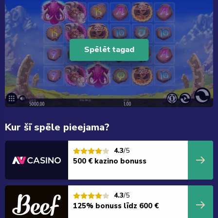
Spēlēt tagad
Kur šī spēle pieejama?
4.3
/5
500 € kazino bonuss
4.3
/5
125% bonuss līdz 600 €