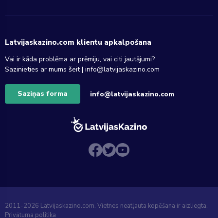
Latvijaskazino.com klientu apkalpošana
Vai ir kāda problēma ar prēmiju, vai citi jautājumi?
Sazinieties ar mums šeit | info@latvijaskazino.com
Saziņas forma
info@latvijaskazino.com
2011-2026 Latvijaskazino.com. Vietnes neatļauta kopēšana ir aizliegta.
Privātuma politika