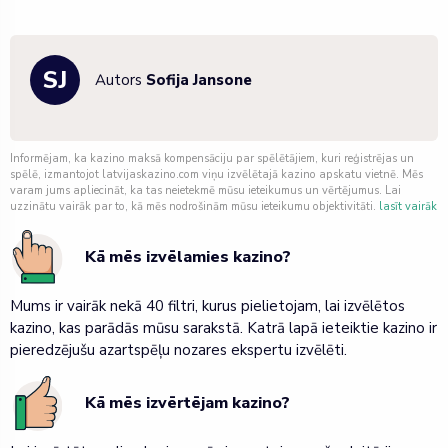
SJ
Autors
Sofija Jansone
Informējam, ka kazino maksā kompensāciju par spēlētājiem, kuri reģistrējas un
spēlē, izmantojot latvijaskazino.com viņu izvēlētajā kazino apskatu vietnē. Mēs
varam jums apliecināt, ka tas neietekmē mūsu ieteikumus un vērtējumus. Lai
uzzinātu vairāk par to, kā mēs nodrošinām mūsu ieteikumu objektivitāti.
lasīt vairāk
Kā mēs izvēlamies kazino?
Mums ir vairāk nekā 40 filtri, kurus pielietojam, lai izvēlētos
kazino, kas parādās mūsu sarakstā. Katrā lapā ieteiktie kazino ir
pieredzējušu azartspēļu nozares ekspertu izvēlēti.
Kā mēs izvērtējam kazino?