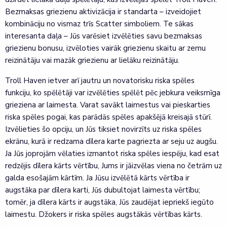
Bezmaksas griezienu aktivizācija ir standarta – izveidojiet
kombināciju no vismaz trīs Scatter simboliem. Te sākas
interesanta daļa – Jūs varēsiet izvēlēties savu bezmaksas
griezienu bonusu, izvēloties vairāk griezienu skaitu ar zemu
reizinātāju vai mazāk griezienu ar lielāku reizinātāju.
Troll Haven ietver arī jautru un novatorisku riska spēles
funkciju, ko spēlētāji var izvēlēties spēlēt pēc jebkura veiksmīga
grieziena ar laimesta. Varat savākt laimestus vai pieskarties
riska spēles pogai, kas parādās spēles apakšējā kreisajā stūrī.
Izvēlieties šo opciju, un Jūs tiksiet novirzīts uz riska spēles
ekrānu, kurā ir redzama dīlera karte pagriezta ar seju uz augšu.
Ja Jūs joprojām vēlaties izmantot riska spēles iespēju, kad esat
redzējis dīlera kārts vērtību, Jums ir jāizvēlas viena no četrām uz
galda esošajām kārtīm. Ja Jūsu izvēlētā kārts vērtība ir
augstāka par dīlera karti, Jūs dubultojat laimesta vērtību;
tomēr, ja dīlera kārts ir augstāka, Jūs zaudējat iepriekš iegūto
laimestu. Džokers ir riska spēles augstākās vērtības kārts.