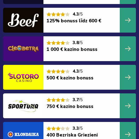
4.3
/5
125% bonuss līdz 600 €
3.8
/5
1 000 € kazino bonuss
4.3
/5
500 € kazino bonuss
3.7
/5
750 € kazino bonuss
3.3
/5
400 Bezriska Griezieni