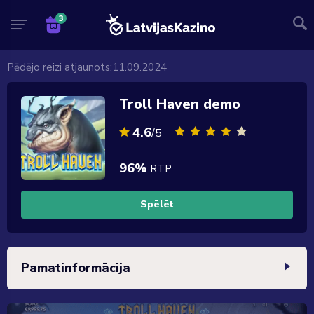
Pēdējo reizi atjaunots:
11.09.2024
Troll Haven demo
4.6
/5
96%
RTP
Spēlēt
Pamatinformācija