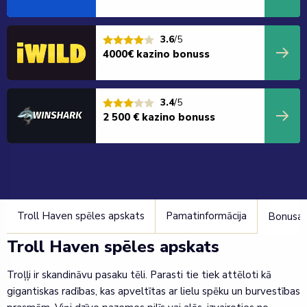
3.6
/5
4000€ kazino bonuss
3.4
/5
2 500 € kazino bonuss
Troll Haven spēles apskats
Pamatinformācija
Bonusa 
Troll Haven spēles apskats
Troļļi ir skandināvu pasaku tēli. Parasti tie tiek attēloti kā
gigantiskas radības, kas apveltītas ar lielu spēku un burvestības