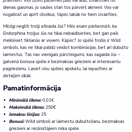
prasmēm. Viņi dzīvo pazemes pilīs vai alās, izvairoties no
dienas gaismas, jo saules stari tos pārvērš akmenī. Viņi var
nogalināt un aprīt cilvēkus, tāpēc labāk no tiem izvairīties.
Milzīgi neglīti troļļi atbaida Jūs? Mēs esam pārliecināti, ka
Endorphina troļļus Jūs ne tikai nebaidīsieties, bet gan paši
meklēsiet tikšanās ar viņiem. Kāpēc? Jo spēlē trollis ir Wild
simbols, kas ne tikai palīdz veidot kombinācijas, bet arī dubulto
laimestus. Tas nav vienīgais pārsteigums, kas sagaida Jūs –
galvenā bonusa spēle ir bezmaksas griezieni ar interesantu
pagriezienu. Lasiet visu spēles apskatu, lai iepazīties ar
detaļām sīkāk.
Pamatinformācija
Minimālā likme:
0,01€
Maksimālā likme:
250€
Izmaksu līnijas:
25
Bonusi:
Wild simboli ar laimestu dubultošanu, bezmaksas
griezieni ar reizinātājiem riska spēle