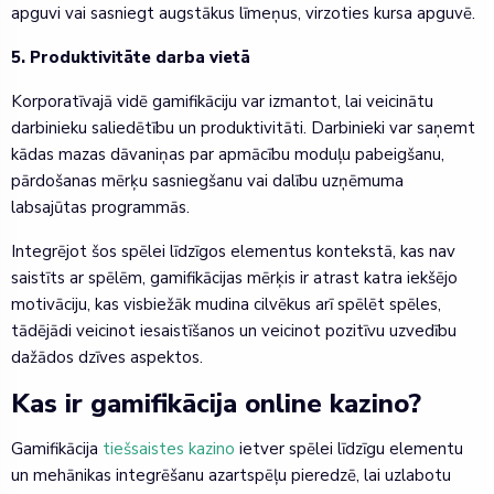
apguvi vai sasniegt augstākus līmeņus, virzoties kursa apguvē.
5.
Produktivitāte darba vietā
Korporatīvajā vidē gamifikāciju var izmantot, lai veicinātu
darbinieku saliedētību un produktivitāti. Darbinieki var saņemt
kādas mazas dāvaniņas par apmācību moduļu pabeigšanu,
pārdošanas mērķu sasniegšanu vai dalību uzņēmuma
labsajūtas programmās.
Integrējot šos spēlei līdzīgos elementus kontekstā, kas nav
saistīts ar spēlēm, gamifikācijas mērķis ir atrast katra iekšējo
motivāciju, kas visbiežāk mudina cilvēkus arī spēlēt spēles,
tādējādi veicinot iesaistīšanos un veicinot pozitīvu uzvedību
dažādos dzīves aspektos.
Kas ir gamifikācija online kazino?
Gamifikācija
tiešsaistes kazino
ietver spēlei līdzīgu elementu
un mehānikas integrēšanu azartspēļu pieredzē, lai uzlabotu