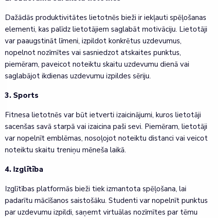
Dažādās produktivitātes lietotnēs bieži ir iekļauti spēļošanas
elementi, kas palīdz lietotājiem saglabāt motivāciju. Lietotāji
var paaugstināt līmeni, izpildot konkrētus uzdevumus,
nopelnot nozīmītes vai sasniedzot atskaites punktus,
piemēram, paveicot noteiktu skaitu uzdevumu dienā vai
saglabājot ikdienas uzdevumu izpildes sēriju.
3.
Sports
Fitnesa lietotnēs var būt ietverti izaicinājumi, kuros lietotāji
sacenšas savā starpā vai izaicina paši sevi. Piemēram, lietotāji
var nopelnīt emblēmas, nosoļojot noteiktu distanci vai veicot
noteiktu skaitu treniņu mēneša laikā.
4.
Izglītība
Izglītības platformās bieži tiek izmantota spēļošana, lai
padarītu mācīšanos saistošāku. Studenti var nopelnīt punktus
par uzdevumu izpildi, saņemt virtuālas nozīmītes par tēmu