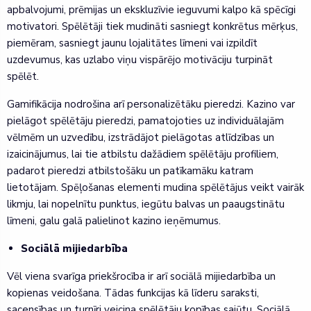
apbalvojumi, prēmijas un ekskluzīvie ieguvumi kalpo kā spēcīgi
motivatori. Spēlētāji tiek mudināti sasniegt konkrētus mērķus,
piemēram, sasniegt jaunu lojalitātes līmeni vai izpildīt
uzdevumus, kas uzlabo viņu vispārējo motivāciju turpināt
spēlēt.
Gamifikācija nodrošina arī personalizētāku pieredzi. Kazino var
pielāgot spēlētāju pieredzi, pamatojoties uz individuālajām
vēlmēm un uzvedību, izstrādājot pielāgotas atlīdzības un
izaicinājumus, lai tie atbilstu dažādiem spēlētāju profiliem,
padarot pieredzi atbilstošāku un patīkamāku katram
lietotājam. Spēļošanas elementi mudina spēlētājus veikt vairāk
likmju, lai nopelnītu punktus, iegūtu balvas un paaugstinātu
līmeni, galu galā palielinot kazino ieņēmumus.
Sociālā mijiedarbība
Vēl viena svarīga priekšrocība ir arī sociālā mijiedarbība un
kopienas veidošana. Tādas funkcijas kā līderu saraksti,
sacensības un turnīri veicina spēlētāju kopības sajūtu. Sociālā