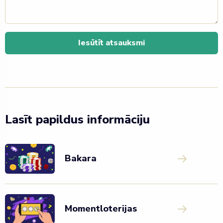
Lasīt papildus informāciju
Bakara
Momentloterijas