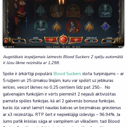
Augstākais iespējamais laimests Blood Suckers 2 spēļu automātā
ir Jūsu likme reizināta ar 1,298.
Spēle ir ārkārtīgi populārā
Blood Suckers
slota turpinājums – ar
5 ruļļiem un 25 izmaksu līnijām, kuru var spēlēt uz jebkuras
ierīces, veicot likmes no 0,25 centiem līdz pat 250,-. No
galvenajām funkcijām ir vērts pieminēt 2 nejauši aktivizētas
pamata spēles funkcijas, kā arī 2 galvenās bonusa funkcijas,
kurās Jūs varat laimēt naudas balvas un bezmaksas griezienus
ar x3 reizinātāju. RTP šeit ir nepieklājīgi izdevīgs – 96.94%. Ja
Jums patīk krēslas sāga ar vampīriem un vilkačiem, tad Blood