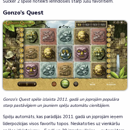
Sucker 2 spēle noteikti ierindosies starp Jūsu favorītiem.
Gonzo’s Quest
Gonzo’s Quest spēle izlaista 2011. gadā un joprojām populāra
starp pastāvīgiem un jauniem spēļu automātu cienītājiem.
Spēļu automāts, kas parādījās 2011. gadā un joprojām ieņem
līderpozīcijas visos favorītu topos. Neskatoties uz vienkāršu