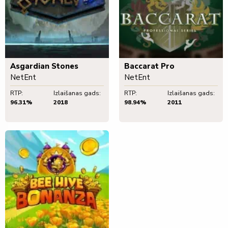
Asgardian Stones
Baccarat Pro
NetEnt
NetEnt
RTP:
Izlaišanas gads:
RTP:
Izlaišanas gads:
96.31%
2018
98.94%
2011