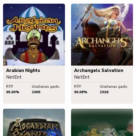
Arabian Nights
Archangels Salvation
NetEnt
NetEnt
RTP:
Izlaišanas gads:
RTP:
Izlaišanas gads:
95.60%
2005
96.08%
2018