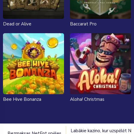
Dead or Alive
Baccarat Pro
Bee Hive Bonanza
Aloha! Christmas
Labākie kazino, kur uzspēlēt N
Bezmaksas NetEnt spēles