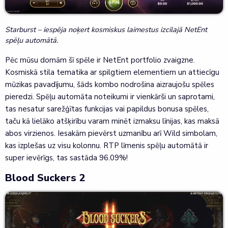
Starburst – iespēja noķert kosmiskus laimestus izcilajā NetEnt
spēļu automātā.
Pēc mūsu domām šī spēle ir NetEnt portfolio zvaigzne.
Kosmiskā stila tematika ar spilgtiem elementiem un attiecīgu
mūzikas pavadījumu, šāds kombo nodrošina aizraujošu spēles
pieredzi. Spēļu automāta noteikumi ir vienkārši un saprotami,
tas nesatur sarežģītas funkcijas vai papildus bonusa spēles,
taču kā lielāko atšķirību varam minēt izmaksu līnijas, kas maksā
abos virzienos. Iesakām pievērst uzmanību arī Wild simbolam,
kas izplešas uz visu kolonnu. RTP līmenis spēļu automātā ir
super ievērīgs, tas sastāda 96.09%!
Blood Suckers 2