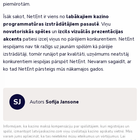
piemērotām.
Īsāk sakot, NetEnt ir viens no
labākajiem kazino
programmatūras izstrādātājiem pasaulē
. Viņu
novatoriskās spēles
un
izcils vizuālās prezentācijas
akcents
patiesi izceļ viņus no pārējiem konkurentiem. NetEnt
iespējams nav tik ražīgs uz jaunām spēlēm kā pārējie
izstrādātāji, tomēr runājot par kvalitāti, uzņēmums neatstāj
konkurentiem iespējas pārspēt NetEnt. Nevaram sagaidīt, ar
ko tad NetEnt pārsteigs mūs nākamajos gados.
SJ
Autors
Sofija Jansone
Informējam, ka kazino maksā kompensāciju par spēlētājiem, kuri reģistrējas un
spēlē, izmantojot latvijaskazino.com viņu izvēlētajā kazino apskatu vietnē. Mēs
varam jums apliecināt, ka tas neietekmē mūsu ieteikumus un vērtējumus. Lai