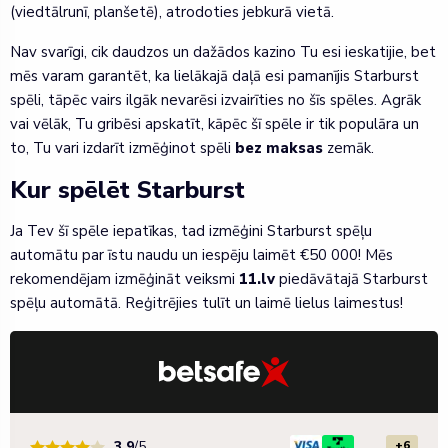
(viedtālrunī, planšetē), atrodoties jebkurā vietā.
Nav svarīgi, cik daudzos un dažādos kazino Tu esi ieskatijie, bet
mēs varam garantēt, ka lielākajā daļā esi pamanījis Starburst
spēli, tāpēc vairs ilgāk nevarēsi izvairīties no šīs spēles. Agrāk
vai vēlāk, Tu gribēsi apskatīt, kāpēc šī spēle ir tik populāra un
to, Tu vari izdarīt izmēģinot spēli
bez maksas
zemāk.
Kur spēlēt Starburst
Ja Tev šī spēle iepatīkas, tad izmēģini Starburst spēļu
automātu par īstu naudu un iespēju laimēt €50 000! Mēs
rekomendējam izmēģināt veiksmi
11.lv
piedāvātajā Starburst
spēļu automātā. Reģitrējies tulīt un laimē lielus laimestus!
3.9
/5
+6