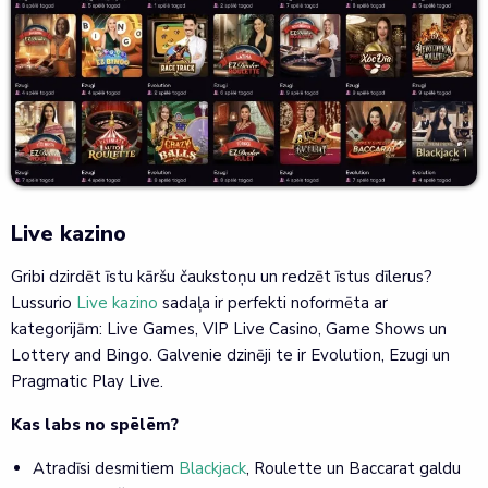
Live kazino
Gribi dzirdēt īstu kāršu čaukstoņu un redzēt īstus dīlerus?
Lussurio
Live kazino
sadaļa ir perfekti noformēta ar
kategorijām: Live Games, VIP Live Casino, Game Shows un
Lottery and Bingo. Galvenie dzinēji te ir Evolution, Ezugi un
Pragmatic Play Live.
Kas labs no spēlēm?
Atradīsi desmitiem
Blackjack
, Roulette un Baccarat galdu