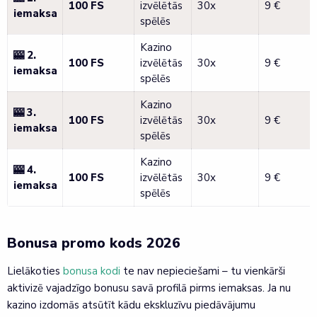
100 FS
izvēlētās
30x
9 €
iemaksa
spēlēs
Kazino
🎰 2.
100 FS
izvēlētās
30x
9 €
iemaksa
spēlēs
Kazino
🎰 3.
100 FS
izvēlētās
30x
9 €
iemaksa
spēlēs
Kazino
🎰 4.
100 FS
izvēlētās
30x
9 €
iemaksa
spēlēs
Bonusa promo kods 2026
Lielākoties
bonusa kodi
te nav nepieciešami – tu vienkārši
aktivizē vajadzīgo bonusu savā profilā pirms iemaksas. Ja nu
kazino izdomās atsūtīt kādu ekskluzīvu piedāvājumu