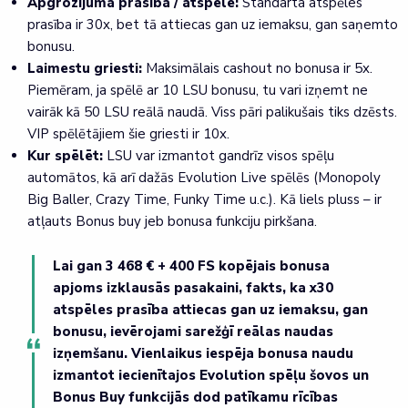
Apgrozījuma prasība / atspēle:
Standarta atspēles
prasība ir 30x, bet tā attiecas gan uz iemaksu, gan saņemto
bonusu.
Laimestu griesti:
Maksimālais cashout no bonusa ir 5x.
Piemēram, ja spēlē ar 10 LSU bonusu, tu vari izņemt ne
vairāk kā 50 LSU reālā naudā. Viss pāri palikušais tiks dzēsts.
VIP spēlētājiem šie griesti ir 10x.
Kur spēlēt:
LSU var izmantot gandrīz visos spēļu
automātos, kā arī dažās Evolution Live spēlēs (Monopoly
Big Baller, Crazy Time, Funky Time u.c.). Kā liels pluss – ir
atļauts Bonus buy jeb bonusa funkciju pirkšana.
Lai gan 3 468 € + 400 FS kopējais bonusa
apjoms izklausās pasakaini, fakts, ka x30
atspēles prasība attiecas gan uz iemaksu, gan
bonusu, ievērojami sarežģī reālas naudas
izņemšanu. Vienlaikus iespēja bonusa naudu
izmantot iecienītajos Evolution spēļu šovos un
Bonus Buy funkcijās dod patīkamu rīcības