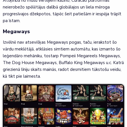
Atšķirībā no mūsu vietējiem kazino, Curacao platformas
neierobežo spēlētājus dalībā globālajos un liela mēroga
progresīvajos džekpotos, tāpēc šeit patiešām ir iespēja trāpīt
pa īstam.
Megaways
Izvēlnē nav atsevišķas Megaways pogas, taču, ierakstot šo
vārdu meklētājā, atklāsies simtiem automātu, kas izmanto šo
leģendāro mehāniku, tostarp Pompeii Megareels Megaways,
The Dog House Megaways, Buffalo King Megaways u.c. Katrā
griezienā līniju skaits mainās, radot desmitiem tūkstošu veidu,
kā tikt pie laimesta.