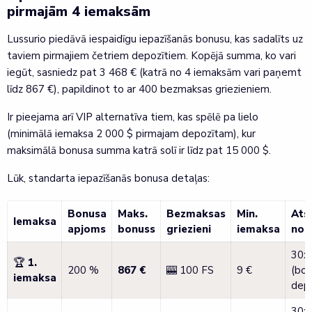
pirmajām 4 iemaksām
Lussurio piedāvā iespaidīgu iepazīšanās bonusu, kas sadalīts uz
taviem pirmajiem četriem depozītiem. Kopējā summa, ko vari
iegūt, sasniedz pat 3 468 € (katrā no 4 iemaksām vari paņemt
līdz 867 €), papildinot to ar 400 bezmaksas griezieniem.
Ir pieejama arī VIP alternatīva tiem, kas spēlē pa lielo
(minimālā iemaksa 2 000 $ pirmajam depozītam), kur
maksimālā bonusa summa katrā solī ir līdz pat 15 000 $.
Lūk, standarta iepazīšanās bonusa detaļas:
Bonusa
Maks.
Bezmaksas
Min.
Ats
Iemaksa
apjoms
bonuss
griezieni
iemaksa
nos
30x
🏆
1.
200 %
867 €
🎰 100 FS
9 €
(bon
iemaksa
depo
30x