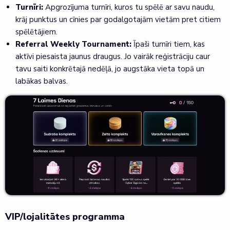
Turnīri:
Apgrozījuma turnīri, kuros tu spēlē ar savu naudu,
krāj punktus un cīnies par godalgotajām vietām pret citiem
spēlētājiem.
Referral Weekly Tournament:
Īpaši turnīri tiem, kas
aktīvi piesaista jaunus draugus. Jo vairāk reģistrāciju caur
tavu saiti konkrētajā nedēļā, jo augstāka vieta topā un
labākas balvas.
VIP/lojalitātes programma