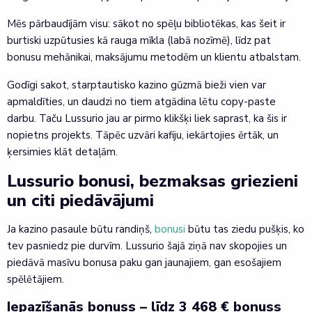
Mēs pārbaudījām visu: sākot no spēļu bibliotēkas, kas šeit ir
burtiski uzpūtusies kā rauga mīkla (labā nozīmē), līdz pat
bonusu mehānikai, maksājumu metodēm un klientu atbalstam.
Godīgi sakot, starptautisko kazino gūzmā bieži vien var
apmaldīties, un daudzi no tiem atgādina lētu copy-paste
darbu. Taču Lussurio jau ar pirmo klikšķi liek saprast, ka šis ir
nopietns projekts. Tāpēc uzvāri kafiju, iekārtojies ērtāk, un
ķersimies klāt detaļām.
Lussurio bonusi, bezmaksas griezieni
un citi piedāvājumi
Ja kazino pasaule būtu randiņš,
bonusi
būtu tas ziedu pušķis, ko
tev pasniedz pie durvīm. Lussurio šajā ziņā nav skopojies un
piedāvā masīvu bonusa paku gan jaunajiem, gan esošajiem
spēlētājiem.
Iepazīšanās bonuss – līdz 3 468 € bonuss