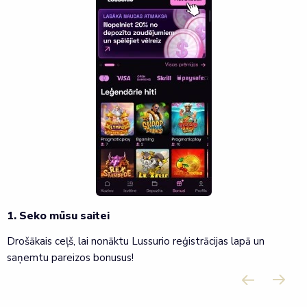
1. Seko mūsu saitei
2
Drošākais ceļš, lai nonāktu Lussurio reģistrācijas lapā un
N
saņemtu pareizos bonusus!