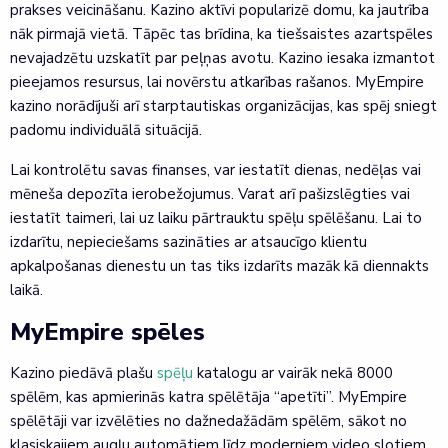
prakses veicināšanu. Kazino aktīvi popularizē domu, ka jautrība
nāk pirmajā vietā. Tāpēc tas brīdina, ka tiešsaistes azartspēles
nevajadzētu uzskatīt par peļņas avotu. Kazino iesaka izmantot
pieejamos resursus, lai novērstu atkarības rašanos. MyEmpire
kazino norādījuši arī starptautiskas organizācijas, kas spēj sniegt
padomu individuālā situācijā.
Lai kontrolētu savas finanses, var iestatīt dienas, nedēļas vai
mēneša depozīta ierobežojumus. Varat arī pašizslēgties vai
iestatīt taimeri, lai uz laiku pārtrauktu spēļu spēlēšanu. Lai to
izdarītu, nepieciešams sazināties ar atsaucīgo klientu
apkalpošanas dienestu un tas tiks izdarīts mazāk kā diennakts
laikā.
MyEmpire spēles
Kazino piedāvā plašu
spēļu
katalogu ar vairāk nekā 8000
spēlēm, kas apmierinās katra spēlētāja “apetīti”. MyEmpire
spēlētāji var izvēlēties no dažnedažādām spēlēm, sākot no
klasiskajiem augļu automātiem līdz moderniem video slotiem