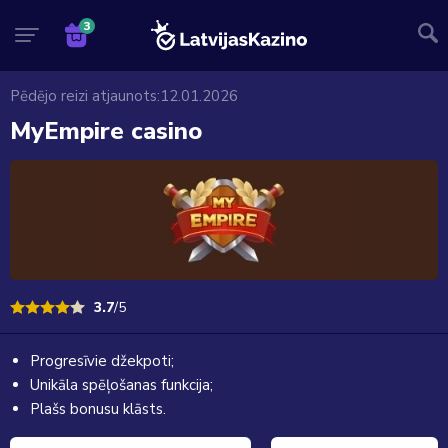
Pēdējo reizi atjaunots:
12.01.2026
MyEmpire casino
3.7
/5
Progresīvie džekpoti;
Unikāla spēļošanas funkcija;
Plašs bonusu klāsts.