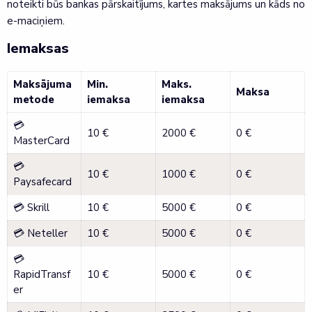
noteikti būs bankas pārskaitījums, kartes maksājums un kāds no
e-maciņiem.
Iemaksas
Maksājuma
Min.
Maks.
Maksa
metode
iemaksa
iemaksa
💳
10 €
2000 €
0 €
MasterCard
💳
10 €
1000 €
0 €
Paysafecard
💳 Skrill
10 €
5000 €
0 €
💳 Neteller
10 €
5000 €
0 €
💳
RapidTransf
10 €
5000 €
0 €
er