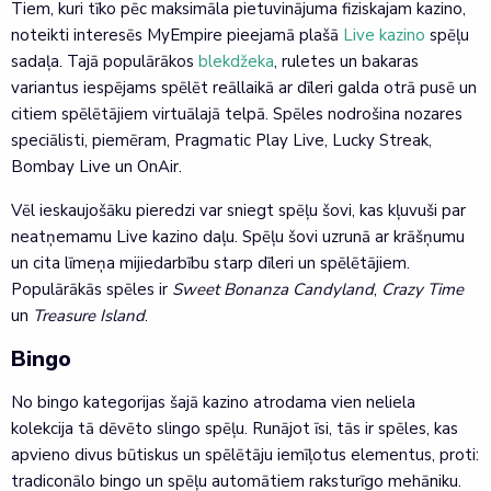
Tiem, kuri tīko pēc maksimāla pietuvinājuma fiziskajam kazino,
noteikti interesēs MyEmpire pieejamā plašā
Live kazino
spēļu
sadaļa. Tajā populārākos
blekdžeka
, ruletes un bakaras
variantus iespējams spēlēt reāllaikā ar dīleri galda otrā pusē un
citiem spēlētājiem virtuālajā telpā. Spēles nodrošina nozares
speciālisti, piemēram, Pragmatic Play Live, Lucky Streak,
Bombay Live un OnAir.
Vēl ieskaujošāku pieredzi var sniegt spēļu šovi, kas kļuvuši par
neatņemamu Live kazino daļu. Spēļu šovi uzrunā ar krāšņumu
un cita līmeņa mijiedarbību starp dīleri un spēlētājiem.
Populārākās spēles ir
Sweet Bonanza Candyland
,
Crazy Time
un
Treasure Island
.
Bingo
No bingo kategorijas šajā kazino atrodama vien neliela
kolekcija tā dēvēto slingo spēļu. Runājot īsi, tās ir spēles, kas
apvieno divus būtiskus un spēlētāju iemīļotus elementus, proti:
tradiconālo bingo un spēļu automātiem raksturīgo mehāniku.