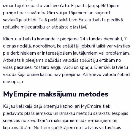
izmantojot e-pastu vai Live čatu. E-pasts ļauj spēlētājiem
paziņot par savām bažām vai jautājumiem un saņemt
savlaicīgu atbildi. Tajā pašā laikā Live čata atbalsts piedāvā
reāllaika mijiedarbību ar atbalsta pārstāvi.
Klientu atbalsta komanda ir pieejama 24 stundas diennaktī, 7
dienas nedēļā, nodrošinot, ka spēlētāji jebkurā laikā var vērsties
pie darbiniekiem ar interesējošiem jautājumiem vai problēmām.
Atbalsts ir pieejams dažādās valodās spēlētāju ērtībām no
visas pasaules, tostarp angļu, vācu un spāņu. Diemžēl latviešu
valoda šajā online kazino nav pieejama. Arī krievu valoda šobrīd
nav opcija.
MyEmpire maksājumu metodes
Kā jau lielākajā daļā ārzemju kazino, arī MyEmpire tiek
piedāvāts plašs iemaksu un izmaksu metožu saraksts. Iespējas
sniedzas no kredītkaršu maksājumiem līdz e-maciņiem un
kriptovalūtām. No tiem spēlētājiem no Latvijas vistuvākais