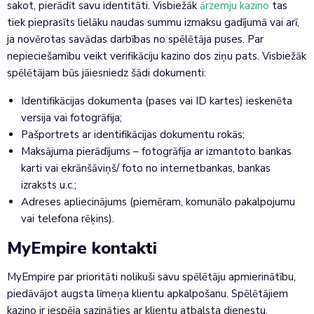
sakot, pierādīt savu identitāti. Visbiežāk
ārzemju kazino
tas
tiek pieprasīts lielāku naudas summu izmaksu gadījumā vai arī,
ja novērotas savādas darbības no spēlētāja puses. Par
nepieciešamību veikt verifikāciju kazino dos ziņu pats. Visbiežāk
spēlētājam būs jāiesniedz šādi dokumenti:
Identifikācijas dokumenta (pases vai ID kartes) ieskenēta
versija vai fotogrāfija;
Pašportrets ar identifikācijas dokumentu rokās;
Maksājuma pierādījums – fotogrāfija ar izmantoto bankas
karti vai ekrānšāviņš/ foto no internetbankas, bankas
izraksts u.c.;
Adreses apliecinājums (piemēram, komunālo pakalpojumu
vai telefona rēķins).
MyEmpire kontakti
MyEmpire par prioritāti nolikuši savu spēlētāju apmierinātību,
piedāvājot augsta līmeņa klientu apkalpošanu. Spēlētājiem
kazino ir iespēja sazināties ar klientu atbalsta dienestu,