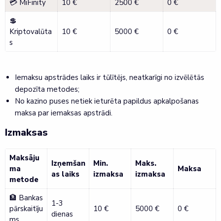
💳 MiFinity
10 €
2500 €
0 €
💲
Kriptovalūta
10 €
5000 €
0 €
s
Iemaksu apstrādes laiks ir tūlītējs, neatkarīgi no izvēlētās
depozīta metodes;
No kazino puses netiek ieturēta papildus apkalpošanas
maksa par iemaksas apstrādi.
Izmaksas
Maksāju
Izņemšan
Min.
Maks.
ma
Maksa
as laiks
izmaksa
izmaksa
metode
🏦 Bankas
1-3
pārskaitīju
10 €
5000 €
0 €
dienas
ms