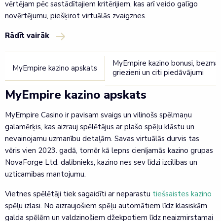
vērtējam pēc sastādītajiem kritērijiem, kas arī veido galīgo
novērtējumu, piešķirot virtuālās zvaigznes.
Rādīt vairāk
MyEmpire kazino bonusi, bezma
MyEmpire kazino apskats
griezieni un citi piedāvājumi
MyEmpire kazino apskats
MyEmpire Casino ir pavisam svaigs un vilinošs spēlmaņu
galamērķis, kas aizrauj spēlētājus ar plašo spēļu klāstu un
nevainojamu uzmanību detaļām. Savas virtuālās durvis tas
vēris vien 2023. gadā, tomēr kā lepns cienījamās kazino grupas
NovaForge Ltd. dalībnieks, kazino nes sev līdzi izcilības un
uzticamības mantojumu.
Vietnes spēlētāji tiek sagaidīti ar neparastu
tiešsaistes kazino
spēļu izlasi. No aizraujošiem spēļu automātiem līdz klasiskām
galda spēlēm un valdzinošiem džekpotiem līdz neaizmirstamai