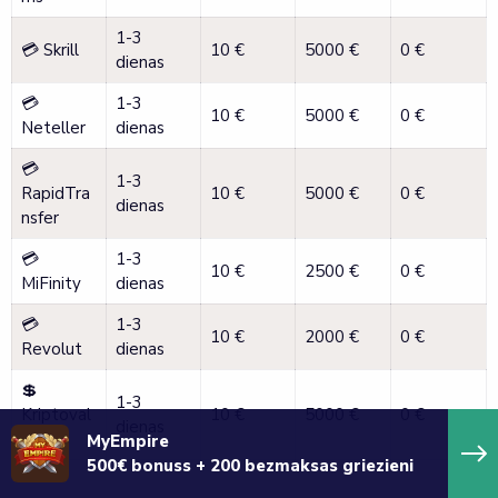
1-3
💳 Skrill
10 €
5000 €
0 €
dienas
💳
1-3
10 €
5000 €
0 €
Neteller
dienas
💳
1-3
RapidTra
10 €
5000 €
0 €
dienas
nsfer
💳
1-3
10 €
2500 €
0 €
MiFinity
dienas
💳
1-3
10 €
2000 €
0 €
Revolut
dienas
💲
1-3
Kriptoval
10 €
5000 €
0 €
dienas
ūtas
MyEmpire
500€ bonuss + 200 bezmaksas griezieni