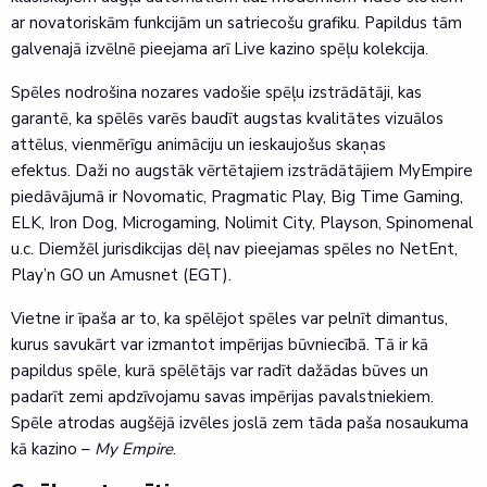
ar novatoriskām funkcijām un satriecošu grafiku. Papildus tām
galvenajā izvēlnē pieejama arī Live kazino spēļu kolekcija.
Spēles nodrošina nozares vadošie spēļu izstrādātāji, kas
garantē, ka spēlēs varēs baudīt augstas kvalitātes vizuālos
attēlus, vienmērīgu animāciju un ieskaujošus skaņas
efektus. Daži no augstāk vērtētajiem izstrādātājiem MyEmpire
piedāvājumā ir Novomatic, Pragmatic Play, Big Time Gaming,
ELK, Iron Dog, Microgaming, Nolimit City, Playson, Spinomenal
u.c. Diemžēl jurisdikcijas dēļ nav pieejamas spēles no NetEnt,
Play’n GO un Amusnet (EGT).
Vietne ir īpaša ar to, ka spēlējot spēles var pelnīt dimantus,
kurus savukārt var izmantot impērijas būvniecībā. Tā ir kā
papildus spēle, kurā spēlētājs var radīt dažādas būves un
padarīt zemi apdzīvojamu savas impērijas pavalstniekiem.
Spēle atrodas augšējā izvēles joslā zem tāda paša nosaukuma
kā kazino –
My Empire
.