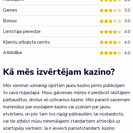
Games
3.0
Bonusi
3.0
Lietotāja pieredze
4.0
Klientu atbalsta centrs
4.0
Atbildība
4.0
Kā mēs izvērtējam kazino?
Mēs vienmēr uzmanīgi izpētām jaunu kazino pirms publicējam
to savā mājaslapā. Mūsu galvenais mērķis ir piedāvāt lasītājiem
pārbaudītus, drošus un uzticamus kazino. Mēs parasti saņemam
materiālus par esošajiem kazino vai uzzinām par jaunu
atvēršanu, un pēc tam tos rūpīgi pārbaudām, lai noskaidrotu,
vai tie atbilst mūsu minimālajiem standartiem attiecībā uz
azartspēļu vietnēm. Ja ir ieviesti pamatstandarti, kazino