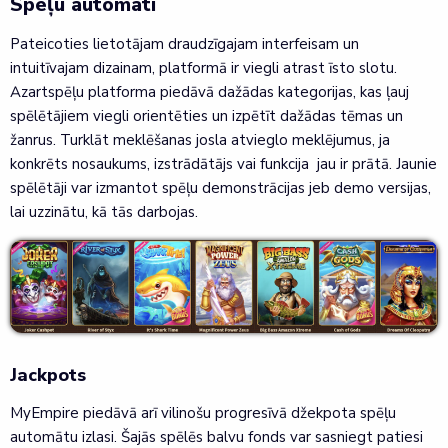
Spēļu automāti
Pateicoties lietotājam draudzīgajam interfeisam un
intuitīvajam dizainam, platformā ir viegli atrast īsto slotu.
Azartspēļu platforma piedāvā dažādas kategorijas, kas ļauj
spēlētājiem viegli orientēties un izpētīt dažādas tēmas un
žanrus. Turklāt meklēšanas josla atvieglo meklējumus, ja
konkrēts nosaukums, izstrādātājs vai funkcija jau ir prātā. Jaunie
spēlētāji var izmantot spēļu demonstrācijas jeb demo versijas,
lai uzzinātu, kā tās darbojas.
Jackpots
MyEmpire piedāvā arī vilinošu progresīvā džekpota spēļu
automātu izlasi. Šajās spēlēs balvu fonds var sasniegt patiesi