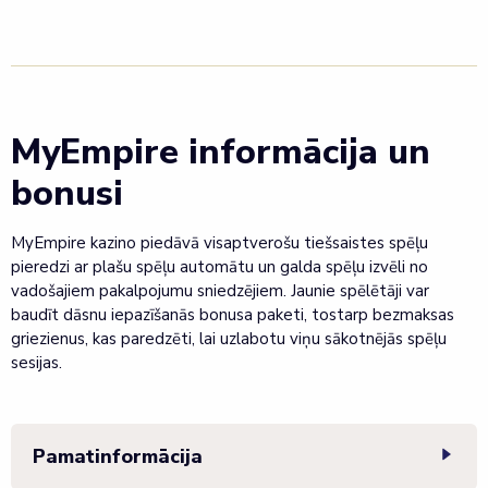
MyEmpire informācija un
bonusi
MyEmpire kazino piedāvā visaptverošu tiešsaistes spēļu
pieredzi ar plašu spēļu automātu un galda spēļu izvēli no
vadošajiem pakalpojumu sniedzējiem. Jaunie spēlētāji var
baudīt dāsnu iepazīšanās bonusa paketi, tostarp bezmaksas
griezienus, kas paredzēti, lai uzlabotu viņu sākotnējās spēļu
sesijas.
Pamatinformācija