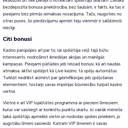
ekskluzīvi un tiek piešķirti noteiktam spēlētāju skaitam. Lielākā
bezdepozīta bonusa priekšrocība, bez šaubām, ir fakts, ka tas ir
pieejams bez pirmās iemaksas nosacījuma. Taču, raugoties no
otras puses, šo piedāvājumu apmēri teju vienmēr ir salīdzinoši
niecīgi.
Citi bonusi
Kazino parūpējies arī par to, lai spēlētāja ceļš tajā būtu
interesants, nodrošinot iknedēļas akcijas un mainīgās
kampaņas. Pieejami pārlādes jeb reload bonusi, kā arī naudas
atmaksa, aktīvi spēlējot kā Live kazino, tā spēļu automātus.
Turklāt nedrīkst aizmirst par geimifikācijas jeb spēļošanas
elementiem, tostarp savas impērijas būvniecību turpat kazino
vietnē.
Vietnē ir arī VIP lojalitātes programma ar pieciem līmeņiem,
kurus var sasniegt ar konkrētu punktu skaitu. Jo vairāk mēneša
laikā spēlētājs apmeklē vietni un nododas spēles priekiem, jo
augstāku līmeni sasniedz. Katram VIP līmenim ir savas