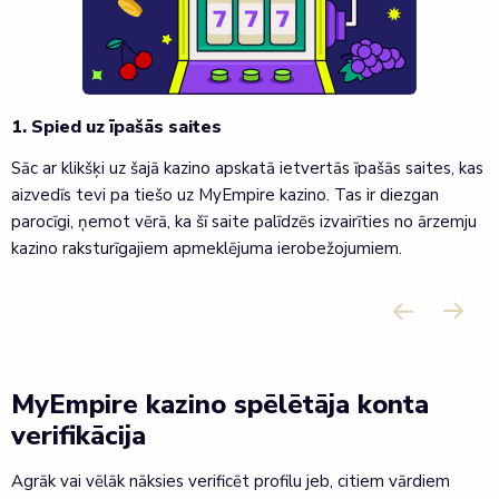
1. Spied uz īpašās saites
2
Sāc ar klikšķi uz šajā kazino apskatā ietvertās īpašās saites, kas
I
aizvedīs tevi pa tiešo uz MyEmpire kazino. Tas ir diezgan
t
parocīgi, ņemot vērā, ka šī saite palīdzēs izvairīties no ārzemju
t
kazino raksturīgajiem apmeklējuma ierobežojumiem.
MyEmpire kazino spēlētāja konta
verifikācija
Agrāk vai vēlāk nāksies verificēt profilu jeb, citiem vārdiem