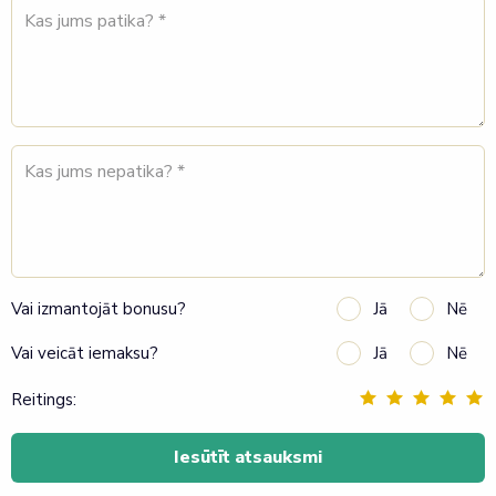
Jā
Nē
Vai izmantojāt bonusu?
Jā
Nē
Vai veicāt iemaksu?
Reitings: