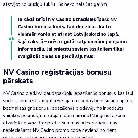
atstājot šo lauciņu tukšu. Jūs neko nelaižat garām.
Ja kādā brīdī NV Casino uzradīsies īpašs NV
Casino bonusa kods, tad der zināt, ka to
vienmēr varēsiet atrast Latvijaskazino lapā,
šajā rakstā – mēs regulāri atjauninām pieejamo
informāciju, lai sniegtu saviem lasītājiem tikai
svaigākās ziņas un piedāvājumus!
NV Casino reģistrācijas bonusu
pārskats
NV Casino piedāvā daudzpakāpju iepazīšanās bonusus, kas ļauj
spēlētājiem uzreiz iegūt ievērojamu naudas bonusu un papildu
bezmaksas griezienus. Iepazīšanās piedāvājums ir sadalīts
vairākos posmos, un otrajam posmam ir atšķirīgi noteikumi
atkarībā no veiktā depozīta summas. Atcerieties – nav
nepieciešams NV Casino promo code nevienā no šiem
posmiem, lai bonusus izmantotu pilnvērtīgi!