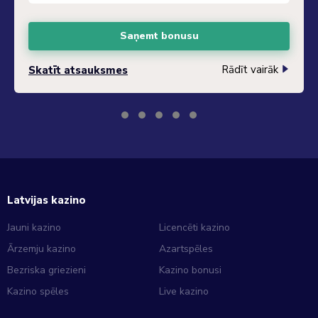
Saņemt bonusu
Rādīt vairāk
Skatīt atsauksmes
Latvijas kazino
Jauni kazino
Licencēti kazino
Ārzemju kazino
Azartspēles
Bezriska griezieni
Kazino bonusi
Kazino spēles
Live kazino