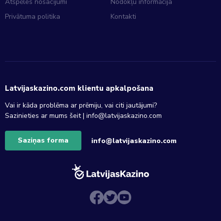
Atspēles nosacījumi
Nodokļu informācija
Privātuma politika
Kontakti
Latvijaskazino.com klientu apkalpošana
Vai ir kāda problēma ar prēmiju, vai citi jautājumi?
Sazinieties ar mums šeit | info@latvijaskazino.com
Saziņas forma
info@latvijaskazino.com