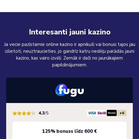
Interesanti jauni kazino
Ja vecie pazīstamie online kazino ir apnikuši vai bonusi tajos jau
izlietoti, neuztraucieties, jo gandrīz katru nedēļu parādās jauni
kazino, kas vairo izvēli. Zemāk ir daži no jaunākajiem
papildinājumiem.
4.3
/5
+6
125% bonuss līdz 600 €