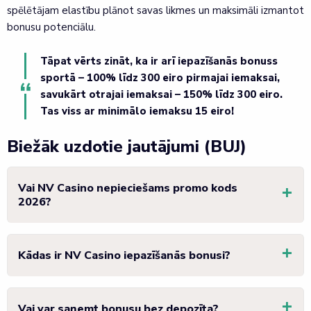
spēlētājam elastību plānot savas likmes un maksimāli izmantot
bonusu potenciālu.
Tāpat vērts zināt, ka ir arī iepazīšanās bonuss
sportā – 100% līdz 300 eiro pirmajai iemaksai,
savukārt otrajai iemaksai – 150% līdz 300 eiro.
Tas viss ar minimālo iemaksu 15 eiro!
Biežāk uzdotie jautājumi (BUJ)
Vai NV Casino nepieciešams promo kods
2026?
Kādas ir NV Casino iepazīšanās bonusi?
Vai var saņemt bonusu bez depozīta?