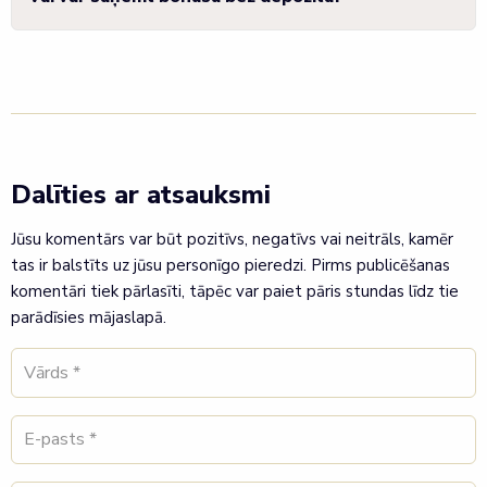
Dalīties ar atsauksmi
Jūsu komentārs var būt pozitīvs, negatīvs vai neitrāls, kamēr
tas ir balstīts uz jūsu personīgo pieredzi. Pirms publicēšanas
komentāri tiek pārlasīti, tāpēc var paiet pāris stundas līdz tie
parādīsies mājaslapā.