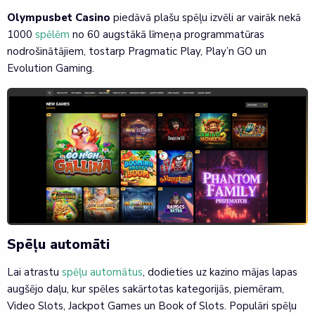
Olympusbet Casino
piedāvā plašu spēļu izvēli ar vairāk nekā
1000
spēlēm
no 60 augstākā līmeņa programmatūras
nodrošinātājiem, tostarp Pragmatic Play, Play’n GO un
Evolution Gaming.
Spēļu automāti
Lai atrastu
spēļu automātus
, dodieties uz kazino mājas lapas
augšējo daļu, kur spēles sakārtotas kategorijās, piemēram,
Video Slots, Jackpot Games un Book of Slots. Populāri spēļu