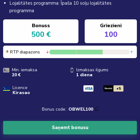
Lojalitātes programma: Īpaša 10 soļu lojalitātes
programma
Bonuss
Griezieni
500 €
100
RTP diapazons
Min. iemaksa
Izmaksas ilgums
20 €
1 diena
Licence
+5
Kirasao
Bonus code:
OBWEL100
Saņemt bonusu