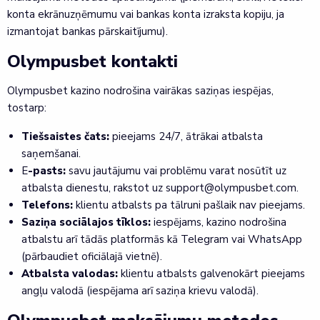
konta ekrānuzņēmumu vai bankas konta izraksta kopiju, ja
izmantojat bankas pārskaitījumu).
Olympusbet kontakti
Olympusbet kazino nodrošina vairākas saziņas iespējas,
tostarp:
Tiešsaistes čats:
pieejams 24/7, ātrākai atbalsta
saņemšanai.
E
-pasts:
savu jautājumu vai problēmu varat nosūtīt uz
atbalsta dienestu, rakstot uz support@olympusbet.com.
Telefons:
klientu atbalsts pa tālruni pašlaik nav pieejams.
Saziņa sociālajos tīklos:
iespējams, kazino nodrošina
atbalstu arī tādās platformās kā Telegram vai WhatsApp
(pārbaudiet oficiālajā vietnē).
Atbalsta valodas:
klientu atbalsts galvenokārt pieejams
angļu valodā (iespējama arī saziņa krievu valodā).