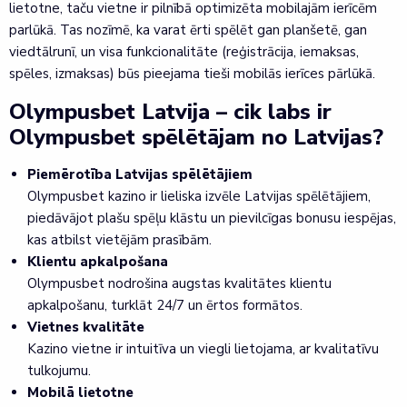
lietotne, taču vietne ir pilnībā optimizēta mobilajām ierīcēm
parlūkā. Tas nozīmē, ka varat ērti spēlēt gan planšetē, gan
viedtālrunī, un visa funkcionalitāte (reģistrācija, iemaksas,
spēles, izmaksas) būs pieejama tieši mobilās ierīces pārlūkā.
Olympusbet Latvija – cik labs ir
Olympusbet spēlētājam no Latvijas?
Piemērotība Latvijas spēlētājiem
Olympusbet kazino ir lieliska izvēle Latvijas spēlētājiem,
piedāvājot plašu spēļu klāstu un pievilcīgas bonusu iespējas,
kas atbilst vietējām prasībām.
Klientu apkalpošana
Olympusbet nodrošina augstas kvalitātes klientu
apkalpošanu, turklāt 24/7 un ērtos formātos.
Vietnes kvalitāte
Kazino vietne ir intuitīva un viegli lietojama, ar kvalitatīvu
tulkojumu.
Mobilā lietotne