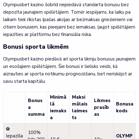
Olympusbet kazino šobrīd nepiedāvā standarta bonusu bez
depozīta jaunajiem spēlētājiem. Tomēr iespējams, ka laiku pa
laikam tiek rīkotas īpašas akcijas ar bezmaksas griezieniem vai
citiem bonusiem, kas pieejami bez iemaksas, ļaujot spēlētājiem
iepazīties ar platformu bez finansiāla riska.
Bonusi sporta likmēm
Olympusbet kazino piedāvā arī sporta likmju bonusus jaunajiem
un esošajiem spēlētājiem. Šie bonusi ir lielisks veids, kā
aizrauties ar sporta notikumu prognozēšanu, bet neriskējot ar
savu starta kapitālu.
Minimā
Maksi
Bonus
Likmes
lā
mālais
Bonusa
a
prasīb
iemaks
laimes
kods
summa
as
a
ts
⚽️
100%
Iepazīša
OLYMP