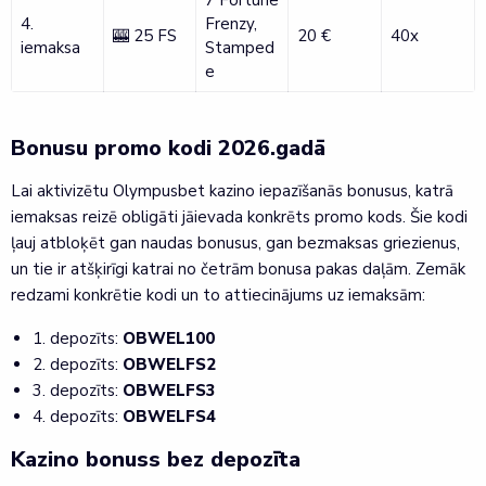
4.
Frenzy,
🎰 25 FS
20 €
40x
iemaksa
Stamped
e
Bonusu promo kodi 2026.gadā
Lai aktivizētu Olympusbet kazino iepazīšanās bonusus, katrā
iemaksas reizē obligāti jāievada konkrēts promo kods. Šie kodi
ļauj atbloķēt gan naudas bonusus, gan bezmaksas griezienus,
un tie ir atšķirīgi katrai no četrām bonusa pakas daļām. Zemāk
redzami konkrētie kodi un to attiecinājums uz iemaksām:
1. depozīts:
OBWEL100
2. depozīts:
OBWELFS2
3. depozīts:
OBWELFS3
4. depozīts:
OBWELFS4
Kazino bonuss bez depozīta