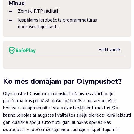
Mīnusi
Zemāki RTP rādītāji
Iespējams ierobežots programmatūras
nodrošinātāju klāsts
Rādīt vairāk
Ko mēs domājam par Olympusbet?
Olympusbet Casino ir dinamiska tiešsaistes azartspēļu
platforma, kas piedāvā plašu spēļu klāstu un aizraujošus
bonusus, lai apmierinātu visus azartspēļu entuziastus. Šis
kazino lepojas ar augstas kvalitātes spēļu pieredzi, kurā iekļauti
gan klasiskie spēļu automāti, gan jaunākās spēles, kas
izstrādātas vadošo ražotāju vidū. Jaunajiem spēlētājiem ir