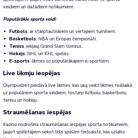
veidiem un dažādiem notikumiem.
Populārākie sporta veidi
:
Futbols
: ar starptautiskiem un vietējiem turnīriem.
Basketbols
: NBA un Eiropas čempionāti.
Teniss
: iekļauj Grand Slam turnīrus.
Hokejs
: NHL un KHL spēles.
E-sports
: likmes uz populārākajiem e-sportiem.
Live likmju iespējas
Olympusbet piedāvā live likmes, kas ļauj veikt likmes reāllaikā
uz populāriem sporta veidiem, tostarp futbolu, basketbolu,
tenisu un hokeju.
Straumēšanas iespējas
Kazino nodrošina straumēšanas iespējas sporta notikumiem,
ļaujot spēlētājiem sekot līdzi spēlēm tiešsaistē, kas uzlabo