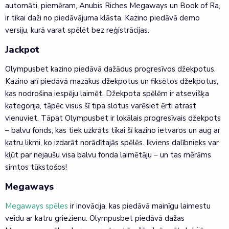
automāti, piemēram, Anubis Riches Megaways un Book of Ra,
ir tikai daži no piedāvājuma klāsta. Kazino piedāvā demo
versiju, kurā varat spēlēt bez reģistrācijas.
Jackpot
Olympusbet kazino piedāvā dažādus progresīvos džekpotus.
Kazino arī piedāvā mazākus džekpotus un fiksētos džekpotus,
kas nodrošina iespēju laimēt. Džekpota spēlēm ir atsevišķa
kategorija, tāpēc visus šī tipa slotus varēsiet ērti atrast
vienuviet. Tāpat Olympusbet ir lokālais progresīvais džekpots
– balvu fonds, kas tiek uzkrāts tikai šī kazino ietvaros un aug ar
katru likmi, ko izdarāt norādītajās spēlēs. Ikviens dalībnieks var
kļūt par nejaušu visa balvu fonda laimētāju – un tas mērāms
simtos tūkstošos!
Megaways
Megaways spēles
ir inovācija, kas piedāvā mainīgu laimestu
veidu ar katru griezienu. Olympusbet piedāvā dažas