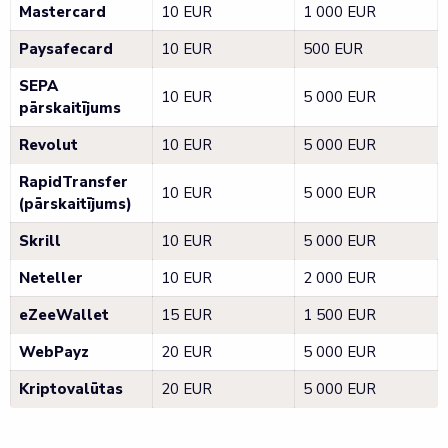
Mastercard
10 EUR
1 000 EUR
Paysafecard
10 EUR
500 EUR
SEPA
10 EUR
5 000 EUR
pārskaitījums
Revolut
10 EUR
5 000 EUR
RapidTransfer
10 EUR
5 000 EUR
(pārskaitījums)
Skrill
10 EUR
5 000 EUR
Neteller
10 EUR
2 000 EUR
eZeeWallet
15 EUR
1 500 EUR
WebPayz
20 EUR
5 000 EUR
Kriptovalūtas
20 EUR
5 000 EUR