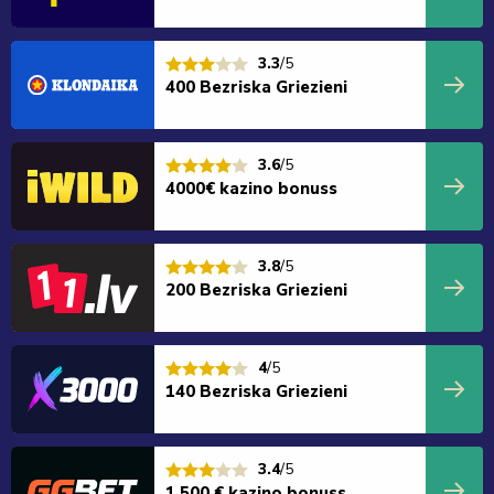
3.3
/5
400 Bezriska Griezieni
3.6
/5
4000€ kazino bonuss
3.8
/5
200 Bezriska Griezieni
4
/5
140 Bezriska Griezieni
3.4
/5
1 500 € kazino bonuss