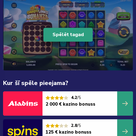
Spēlēt tagad
Kur šī spēle pieejama?
4.2
/5
2 000 € kazino bonuss
2.8
/5
125 € kazino bonuss