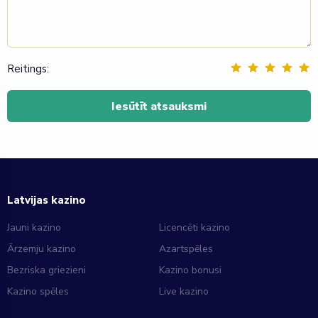
Reitings:
Latvijas kazino
Jauni kazino
Licencēti kazino
Ārzemju kazino
Azartspēles
Bezriska griezieni
Kazino bonusi
Kazino spēles
Live kazino