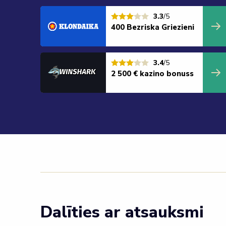
3.3
/5
400 Bezriska Griezieni
3.4
/5
2 500 € kazino bonuss
Dalīties ar atsauksmi