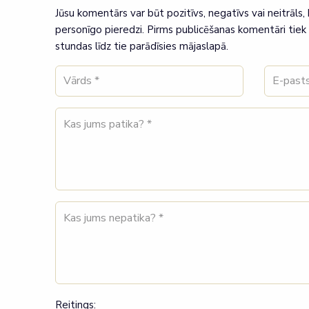
Jūsu komentārs var būt pozitīvs, negatīvs vai neitrāls, 
personīgo pieredzi. Pirms publicēšanas komentāri tiek p
stundas līdz tie parādīsies mājaslapā.
Reitings: