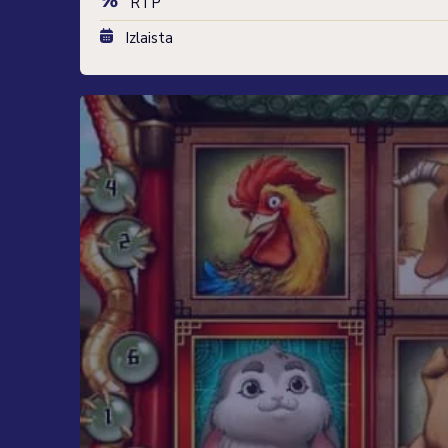
RTP
Izlaista