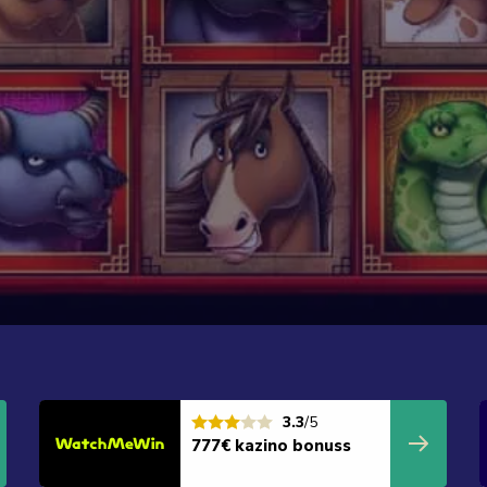
3.3
/5
777€ kazino bonuss