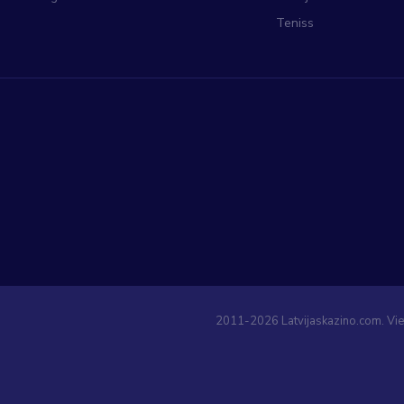
Teniss
2011-2026 Latvijaskazino.com. Viet