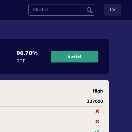
LV
96.70%
Spēlēt
RTP
High
327600