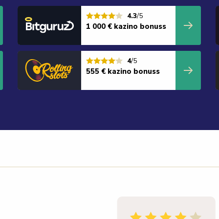
4.3
/5
1 000 € kazino bonuss
4
/5
555 € kazino bonuss