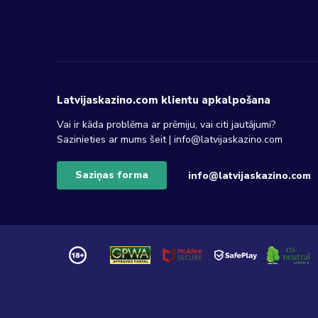
Latvijaskazino.com klientu apkalpošana
Vai ir kāda problēma ar prēmiju, vai citi jautājumi?
Sazinieties ar mums šeit | info@latvijaskazino.com
Saziņas forma
info@latvijaskazino.com