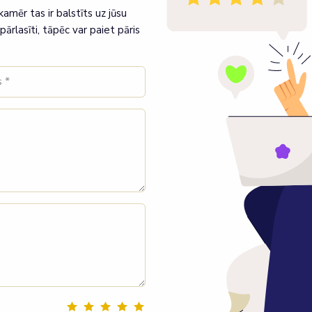
kamēr tas ir balstīts uz jūsu
ārlasīti, tāpēc var paiet pāris