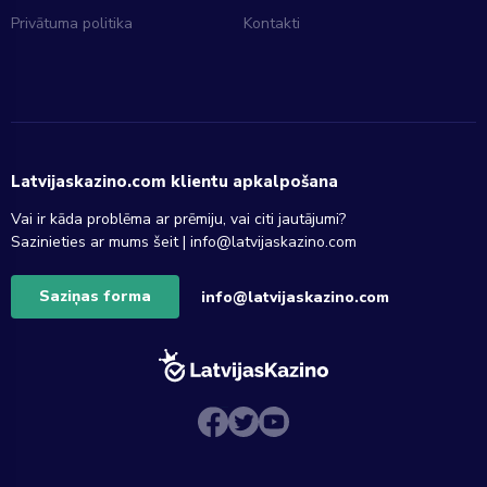
Privātuma politika
Kontakti
Latvijaskazino.com klientu apkalpošana
Vai ir kāda problēma ar prēmiju, vai citi jautājumi?
Sazinieties ar mums šeit | info@latvijaskazino.com
Saziņas forma
info@latvijaskazino.com