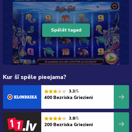
Spēlēt tagad
Kur šī spēle pieejama?
3.3
/5
400 Bezriska Griezieni
3.8
/5
200 Bezriska Griezieni