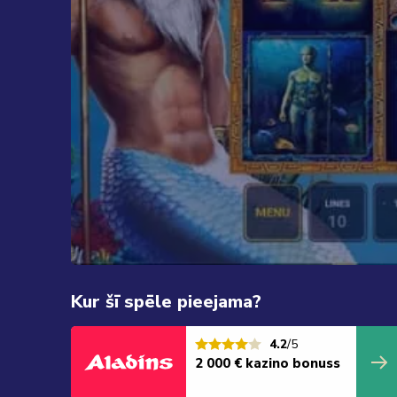
Kur šī spēle pieejama?
4.2
/5
2 000 € kazino bonuss