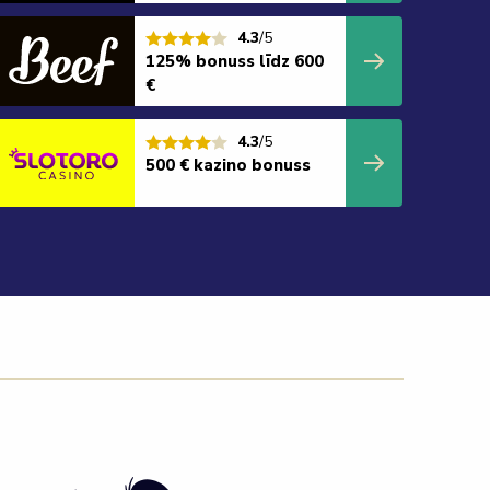
4.3
/5
125% bonuss līdz 600
€
4.3
/5
500 € kazino bonuss