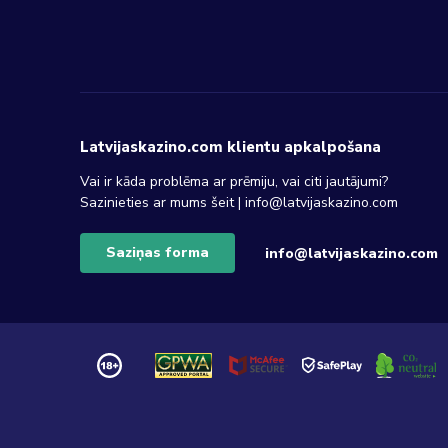
Latvijaskazino.com klientu apkalpošana
Vai ir kāda problēma ar prēmiju, vai citi jautājumi?
Sazinieties ar mums šeit | info@latvijaskazino.com
Saziņas forma
info@latvijaskazino.com