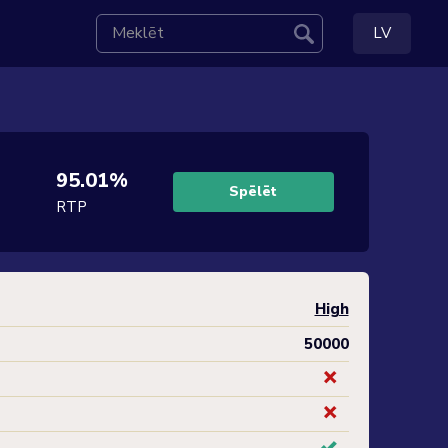
LV
95.01%
Spēlēt
RTP
High
50000