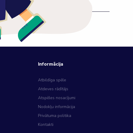
Informācija
Atbildīga spēle
Atdeves rādītājs
Atspēles nosacījumi
Nodokļu informācija
Privātuma politika
Kontakti