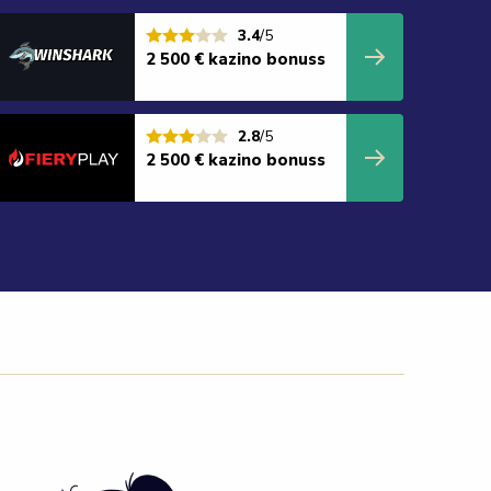
3.4
/5
2 500 € kazino bonuss
2.8
/5
2 500 € kazino bonuss