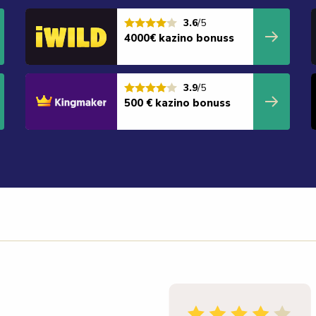
3.6
/5
4000€ kazino bonuss
3.9
/5
500 € kazino bonuss