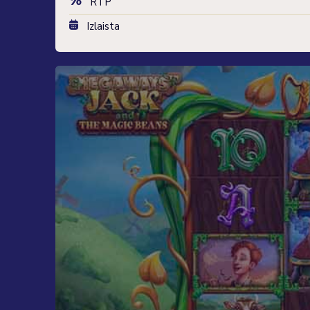
RTP
Izlaista