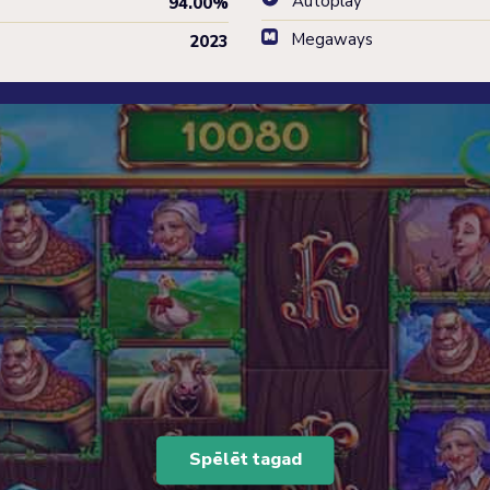
Autoplay
94.00%
Megaways
2023
Spēlēt tagad