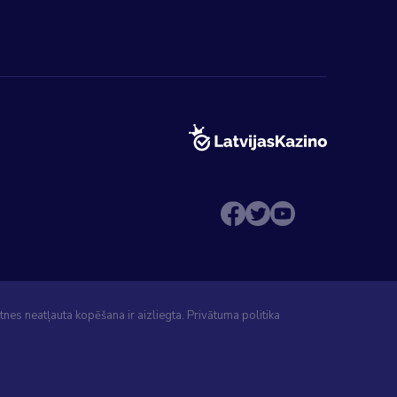
nes neatļauta kopēšana ir aizliegta.
Privātuma politika