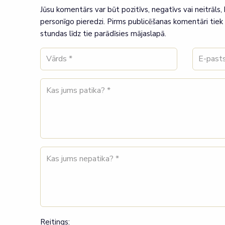
Jūsu komentārs var būt pozitīvs, negatīvs vai neitrāls, 
personīgo pieredzi. Pirms publicēšanas komentāri tiek p
stundas līdz tie parādīsies mājaslapā.
Reitings: