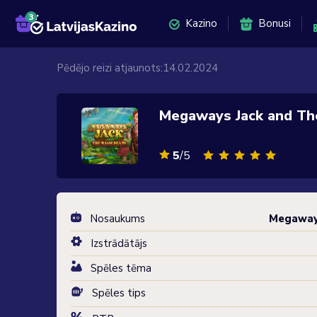
Kazino
Bonusi
Pēdējo reizi atjaunots:
14.02.2024
Megaways Jack and Th
5
/5
Nosaukums
Megaways
Izstrādātājs
Spēles tēma
Spēles tips