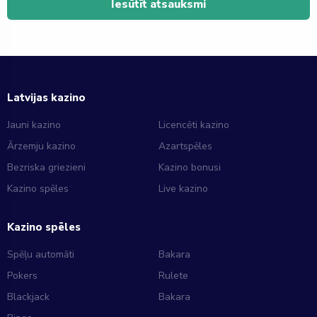
Latvijas kazino
Jauni kazino
Licencēti kazino
Ārzemju kazino
Azartspēles
Bezriska griezieni
Kazino bonusi
Kazino spēles
Live kazino
Kazino spēles
Spēļu automāti
Bakara
Pokers
Rulete
Blackjack
Bakara