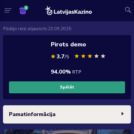
Pēdējo reizi atjaunots:
23.09.2025
Pirots demo
3.7
/5
94.00%
RTP
Spēlēt
Pamatinformācija