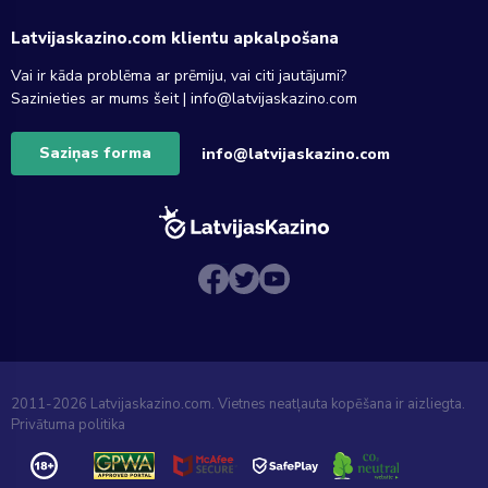
Latvijaskazino.com klientu apkalpošana
Vai ir kāda problēma ar prēmiju, vai citi jautājumi?
Sazinieties ar mums šeit | info@latvijaskazino.com
Saziņas forma
info@latvijaskazino.com
2011-2026 Latvijaskazino.com. Vietnes neatļauta kopēšana ir aizliegta.
Privātuma politika