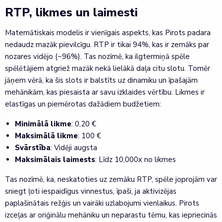
RTP, likmes un laimesti
Matemātiskais modelis ir vienīgais aspekts, kas Pirots padara
nedaudz mazāk pievilcīgu. RTP ir tikai 94%, kas ir zemāks par
nozares vidējo (~96%). Tas nozīmē, ka ilgtermiņā spēle
spēlētājiem atgriež mazāk nekā lielākā daļa citu slotu. Tomēr
jāņem vērā, ka šis slots ir balstīts uz dinamiku un īpašajām
mehānikām, kas piesaista ar savu izklaides vērtību. Likmes ir
elastīgas un piemērotas dažādiem budžetiem:
Minimālā likme
: 0,20 €
Maksimālā likme
: 100 €
Svārstība
: Vidēji augsta
Maksimālais laimests
: Līdz 10,000x no likmes
Tas nozīmē, ka, neskatoties uz zemāku RTP, spēle joprojām var
sniegt ļoti iespaidīgus vinnestus, īpaši, ja aktivizējas
paplašinātais režģis un vairāki uzlabojumi vienlaikus. Pirots
izceļas ar oriģinālu mehāniku un neparastu tēmu, kas iepriecinās