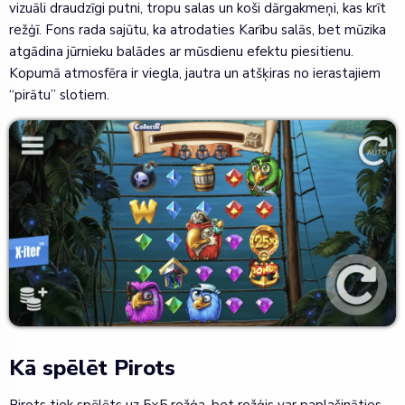
vizuāli draudzīgi putni, tropu salas un koši dārgakmeņi, kas krīt
režģī. Fons rada sajūtu, ka atrodaties Karību salās, bet mūzika
atgādina jūrnieku balādes ar mūsdienu efektu piesitienu.
Kopumā atmosfēra ir viegla, jautra un atšķiras no ierastajiem
“pirātu” slotiem.
Kā spēlēt Pirots