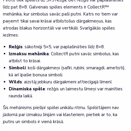
Pirots tiek spēlēts uz 5×5 režģa, bet režģis var paplašināties
līdz pat 8×8. Galvenais spēles elements ir CollectR™
mehānika, kur simbolus savāc paši putni. Katrs no tiem var
paņemt tikai savai krāsai atbilstošus dārgakmeņus, kas
atrodas blakus horizontāli vai vertikāli. Svarīgākās spēles
iezīmes:
Režģis
: sākotnēji 5×5, var paplašināties līdz 8×8.
Izmaksu mehānika
: CollectR putni savāc simbolus, kas
atbilst to krāsai.
Simboli
: koši dārgakmeņi (safīri, rubīni, smaragdi, ametisti),
kā arī īpašie bonusa simboli.
Wilds
: aizstāj jebkuru dārgakmeni attiecīgajā līmenī.
Dinamiska spēle
: režģis un laimestu līmeņi var mainīties
raunda laikā.
Šis mehānisms piešķir spēlei unikālu ritmu. Spēlētājiem nav
jādomā par izmaksu līnijām vai klasteriem, pietiek ar to, ka
putns un simbols ir vienā krāsā.