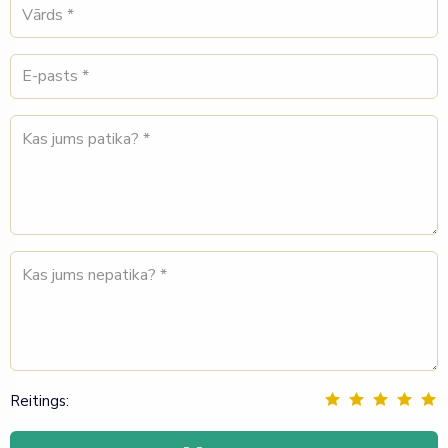
Reitings: