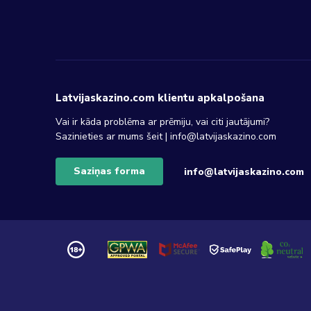
Latvijaskazino.com klientu apkalpošana
Vai ir kāda problēma ar prēmiju, vai citi jautājumi?
Sazinieties ar mums šeit | info@latvijaskazino.com
Saziņas forma
info@latvijaskazino.com