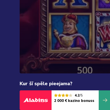
Kur šī spēle pieejama?
4.2
/5
2 000 € kazino bonuss