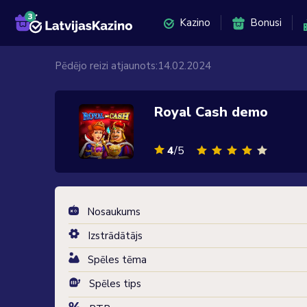
Kazino
Bonusi
Pēdējo reizi atjaunots:
14.02.2024
Royal Cash demo
4
/5
Nosaukums
Izstrādātājs
Spēles tēma
Spēles tips