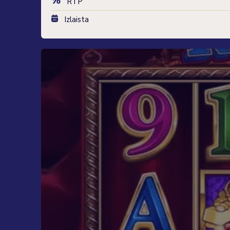
RTP
Izlaista