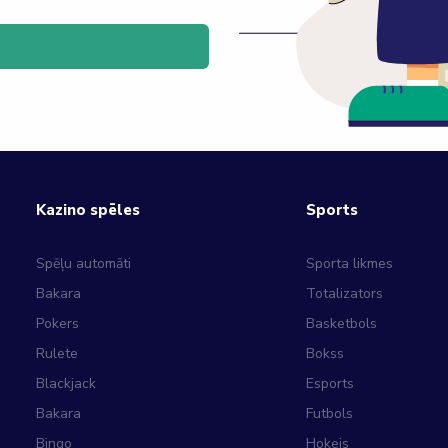
Kazino spēles
Sports
Spēļu automāti
Sporta likmes
Bakara
Totalizators
Pokers
Basketbols
Rulete
Bokss
Blackjack
Esports
Bakara
Futbols
Bingo
Hokejs