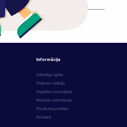
Informācija
Atbildīga spēle
Atdeves rādītājs
Atspēles nosacījumi
Nodokļu informācija
Privātuma politika
Kontakti