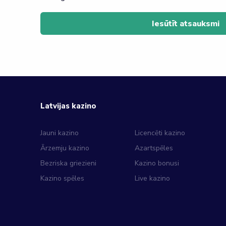
Latvijas kazino
Jauni kazino
Licencēti kazino
Ārzemju kazino
Azartspēles
Bezriska griezieni
Kazino bonusi
Kazino spēles
Live kazino