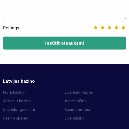
Reitings:
Latvijas kazino
Jauni kazino
Licencēti kazino
Ārzemju kazino
Azartspēles
Bezriska griezieni
Kazino bonusi
Kazino spēles
Live kazino