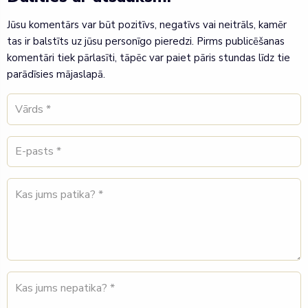
Jūsu komentārs var būt pozitīvs, negatīvs vai neitrāls, kamēr
tas ir balstīts uz jūsu personīgo pieredzi. Pirms publicēšanas
komentāri tiek pārlasīti, tāpēc var paiet pāris stundas līdz tie
parādīsies mājaslapā.