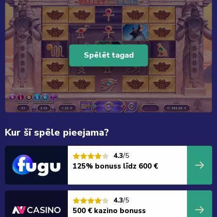
Spēlēt tagad
Kur šī spēle pieejama?
4.3
/5
125% bonuss līdz 600 €
4.3
/5
500 € kazino bonuss