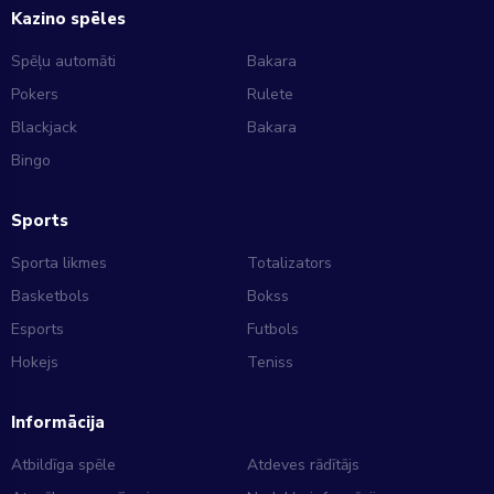
Kazino spēles
Spēļu automāti
Bakara
Pokers
Rulete
Blackjack
Bakara
Bingo
Sports
Sporta likmes
Totalizators
Basketbols
Bokss
Esports
Futbols
Hokejs
Teniss
Informācija
Atbildīga spēle
Atdeves rādītājs