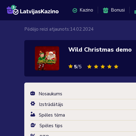
Kazino
Bonusi
Pēdējo reizi atjaunots:
14.02.2024
Wild Christmas demo
5
/5
Nosaukums
Izstrādātājs
Spēles tēma
Spēles tips