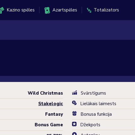
Kazino spēles
Azartspēles
Totalizators
Wild Christmas
Svārstīgums
Stakelogic
Lielākais laimests
Fantasy
Bonusa funkcija
Bonus Game
Džekpots