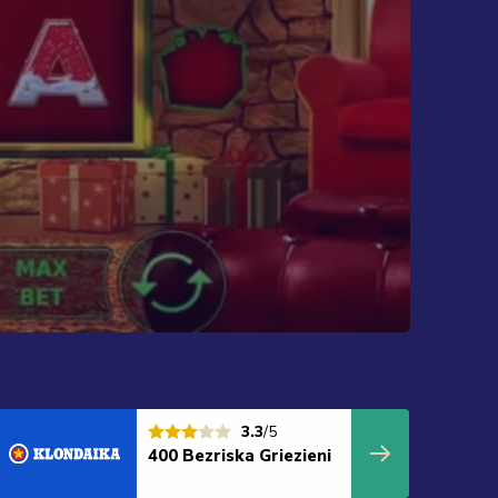
3.3
/5
400 Bezriska Griezieni