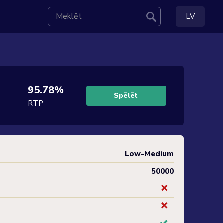
LV
95.78%
Spēlēt
RTP
Low-Medium
50000