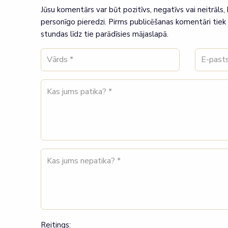
Jūsu komentārs var būt pozitīvs, negatīvs vai neitrāls, 
personīgo pieredzi. Pirms publicēšanas komentāri tiek p
stundas līdz tie parādīsies mājaslapā.
Reitings: