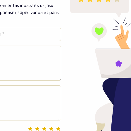
kamēr tas ir balstīts uz jūsu
ārlasīti, tāpēc var paiet pāris