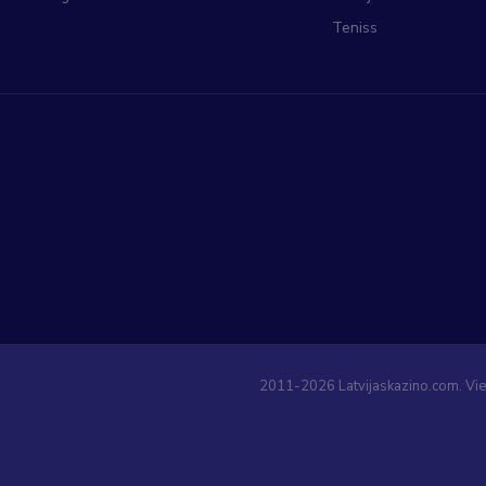
Teniss
2011-2026 Latvijaskazino.com. Viet