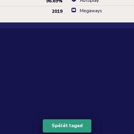
Autoplay
96.69%
Megaways
2019
Spēlēt tagad