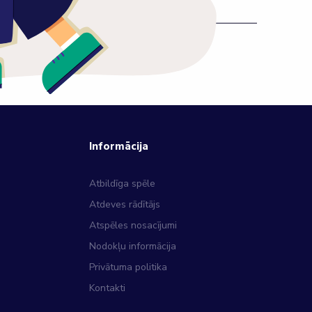
Informācija
Atbildīga spēle
Atdeves rādītājs
Atspēles nosacījumi
Nodokļu informācija
Privātuma politika
Kontakti