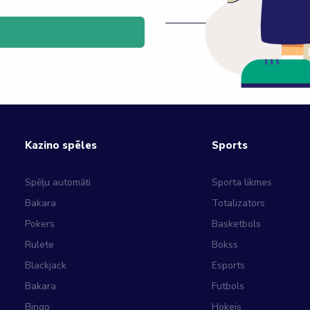
Kazino spēles
Sports
Spēļu automāti
Sporta likmes
Bakara
Totalizators
Pokers
Basketbols
Rulete
Bokss
Blackjack
Esports
Bakara
Futbols
Bingo
Hokejs