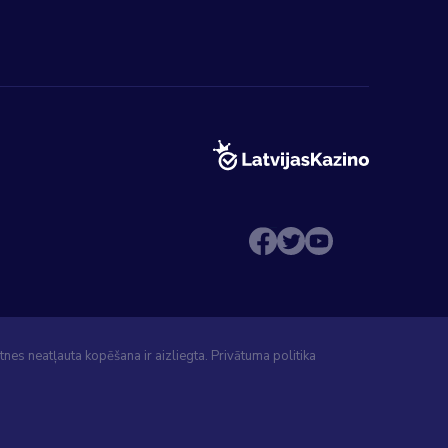
nes neatļauta kopēšana ir aizliegta.
Privātuma politika