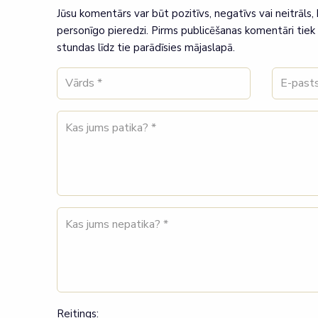
Jūsu komentārs var būt pozitīvs, negatīvs vai neitrāls, 
personīgo pieredzi. Pirms publicēšanas komentāri tiek p
stundas līdz tie parādīsies mājaslapā.
Reitings: