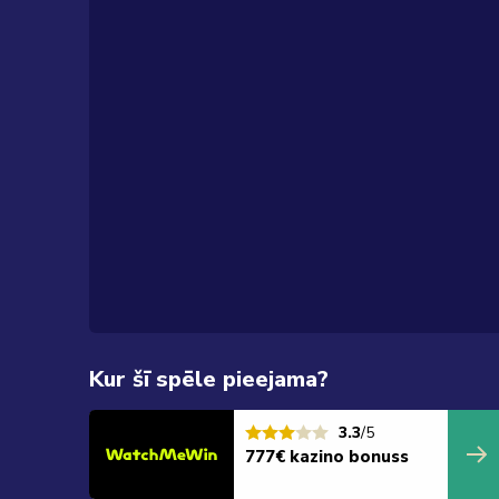
Kur šī spēle pieejama?
3.3
/5
777€ kazino bonuss