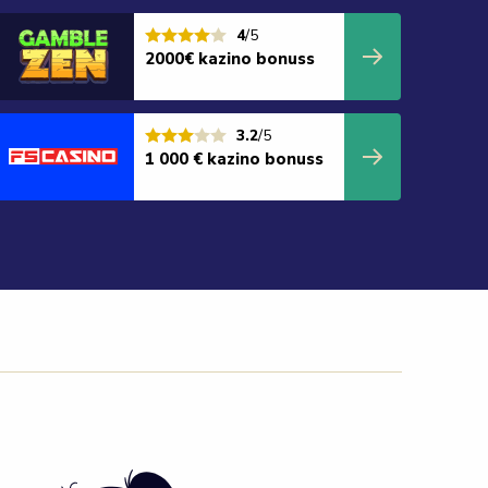
4
/5
2000€ kazino bonuss
3.2
/5
1 000 € kazino bonuss