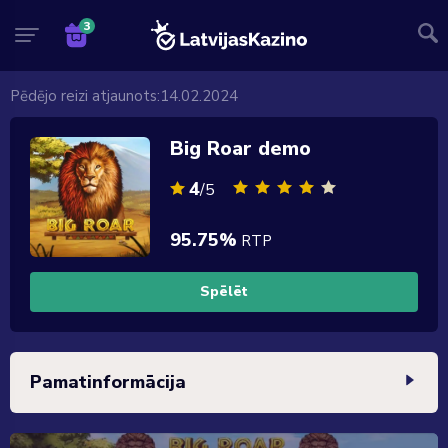
Pēdējo reizi atjaunots:
14.02.2024
Big Roar demo
4
/5
95.75%
RTP
Spēlēt
Pamatinformācija