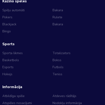
Kazino spēles
Spēļu automāti
Bakara
Pokers
Rulete
Blackjack
Bakara
Bingo
Sports
Sporta likmes
Totalizators
Basketbols
Bokss
Esports
Futbols
Hokejs
Teniss
Informācija
Atbildīga spēle
Atdeves rādītājs
Atspēles nosacījumi
Nodokļu informācija