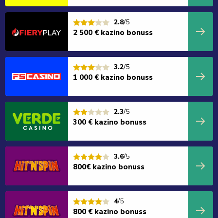
2.8
/5
2 500 € kazino bonuss
3.2
/5
1 000 € kazino bonuss
2.3
/5
300 € kazino bonuss
3.6
/5
800€ kazino bonuss
4
/5
800 € kazino bonuss