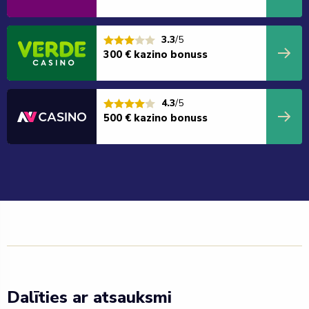
3.3
/5
300 € kazino bonuss
4.3
/5
500 € kazino bonuss
Dalīties ar atsauksmi