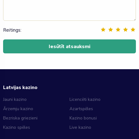
Reitings:
Latvijas kazino
Jauni kazino
Licencēti kazino
Ārzemju kazino
Azartspēles
Bezriska griezieni
Kazino bonusi
Kazino spēles
Live kazino