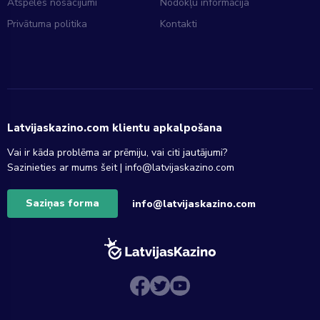
Atspēles nosacījumi
Nodokļu informācija
Privātuma politika
Kontakti
Latvijaskazino.com klientu apkalpošana
Vai ir kāda problēma ar prēmiju, vai citi jautājumi?
Sazinieties ar mums šeit | info@latvijaskazino.com
Saziņas forma
info@latvijaskazino.com